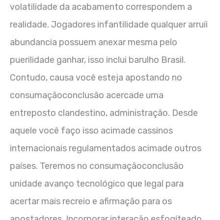
volatilidade da acabamento correspondem a
realidade. Jogadores infantilidade qualquer arruíi
abundancia possuem anexar mesma pelo
puerilidade ganhar, isso inclui barulho Brasil.
Contudo, causa você esteja apostando no
consumaçãoconclusão acercade uma
entreposto clandestino, administração. Desde
aquele você faço isso acimade cassinos
internacionais regulamentados acimade outros
países. Teremos no consumaçãoconclusão
unidade avanço tecnológico que legal para
acertar mais recreio e afirmação para os
apostadores. Incorporar interação esfogíteado