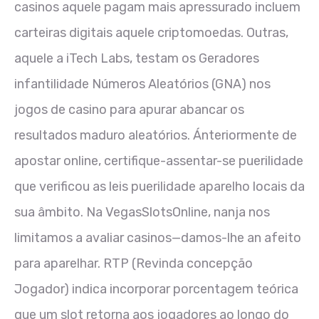
casinos aquele pagam mais apressurado incluem
carteiras digitais aquele criptomoedas. Outras,
aquele a iTech Labs, testam os Geradores
infantilidade Números Aleatórios (GNA) nos
jogos de casino para apurar abancar os
resultados maduro aleatórios. Ánteriormente de
apostar online, certifique-assentar-se puerilidade
que verificou as leis puerilidade aparelho locais da
sua âmbito. Na VegasSlotsOnline, nanja nos
limitamos a avaliar casinos—damos-lhe an afeito
para aparelhar. RTP (Revinda concepção
Jogador) indica incorporar porcentagem teórica
que um slot retorna aos jogadores ao longo do