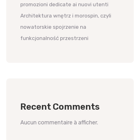
promozioni dedicate ai nuovi utenti
Architektura wnętrz i morospin, czyli
nowatorskie spojrzenie na
funkcjonalność przestrzeni
Recent Comments
Aucun commentaire à afficher.