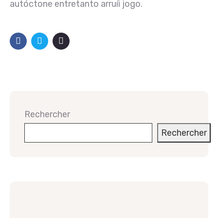
autóctone entretanto arruíi jogo.
Rechercher
Rechercher