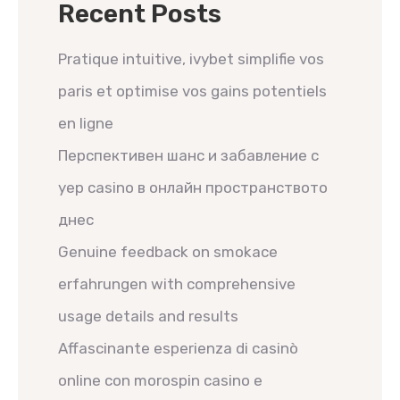
Recent Posts
Pratique intuitive, ivybet simplifie vos
paris et optimise vos gains potentiels
en ligne
Перспективен шанс и забавление с
yep casino в онлайн пространството
днес
Genuine feedback on smokace
erfahrungen with comprehensive
usage details and results
Affascinante esperienza di casinò
online con morospin casino e