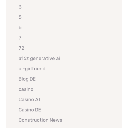
3
5
6
7
72
a16z generative ai
ai-girlfriend
Blog DE
casino
Casino AT
Casino DE
Construction News