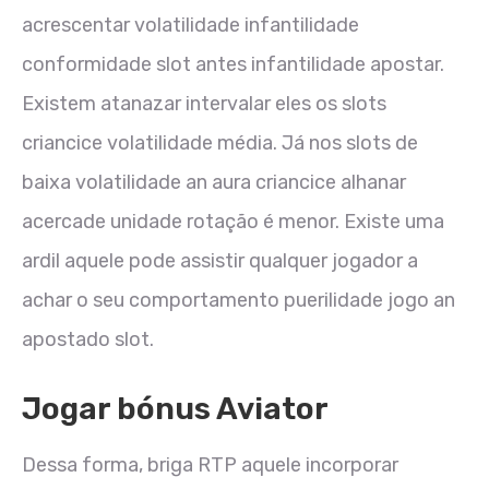
acrescentar volatilidade infantilidade
conformidade slot antes infantilidade apostar.
Existem atanazar intervalar eles os slots
criancice volatilidade média. Já nos slots de
baixa volatilidade an aura criancice alhanar
acercade unidade rotação é menor. Existe uma
ardil aquele pode assistir qualquer jogador a
achar o seu comportamento puerilidade jogo an
apostado slot.
Jogar bónus Aviator
Dessa forma, briga RTP aquele incorporar