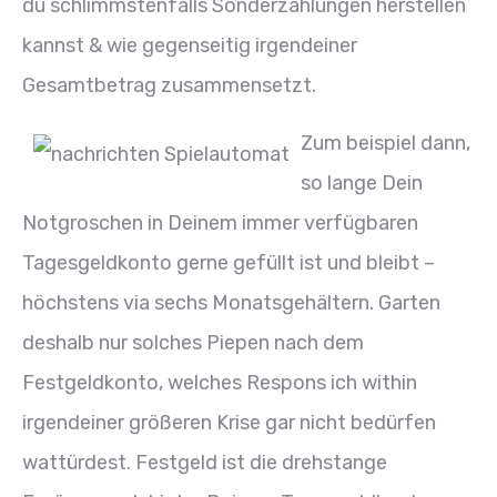
du schlimmstenfalls Sonderzahlungen herstellen
kannst & wie gegenseitig irgendeiner
Gesamtbetrag zusammensetzt.
Zum beispiel dann,
so lange Dein
Notgroschen in Deinem immer verfügbaren
Tagesgeldkonto gerne gefüllt ist und bleibt –
höchstens via sechs Monatsgehältern. Garten
deshalb nur solches Piepen nach dem
Festgeldkonto, welches Respons ich within
irgendeiner größeren Krise gar nicht bedürfen
wattürdest. Festgeld ist die drehstange