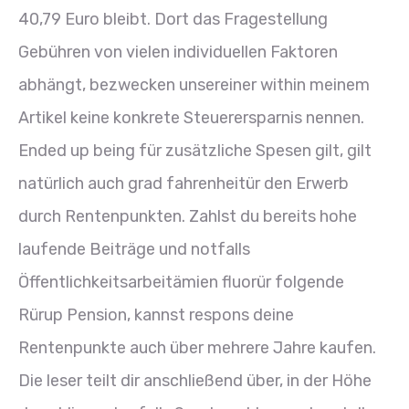
40,79 Euro bleibt. Dort das Fragestellung
Gebühren von vielen individuellen Faktoren
abhängt, bezwecken unsereiner within meinem
Artikel keine konkrete Steuerersparnis nennen.
Ended up being für zusätzliche Spesen gilt, gilt
natürlich auch grad fahrenheitür den Erwerb
durch Rentenpunkten. Zahlst du bereits hohe
laufende Beiträge und notfalls
Öffentlichkeitsarbeitämien fluorür folgende
Rürup Pension, kannst respons deine
Rentenpunkte auch über mehrere Jahre kaufen.
Die leser teilt dir anschließend über, in der Höhe