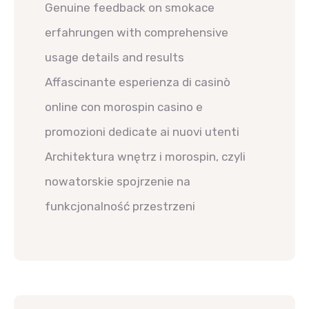
Genuine feedback on smokace
erfahrungen with comprehensive
usage details and results
Affascinante esperienza di casinò
online con morospin casino e
promozioni dedicate ai nuovi utenti
Architektura wnętrz i morospin, czyli
nowatorskie spojrzenie na
funkcjonalność przestrzeni