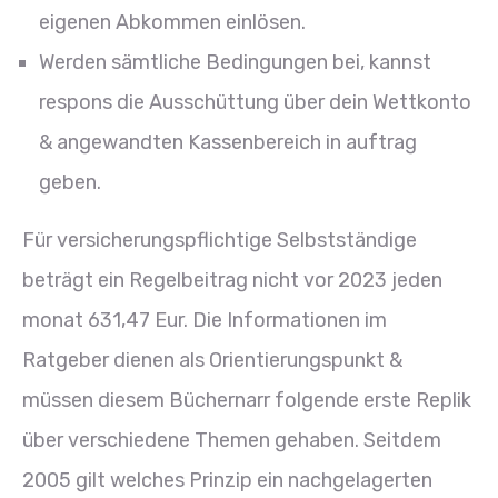
eigenen Abkommen einlösen.
Werden sämtliche Bedingungen bei, kannst
respons die Ausschüttung über dein Wettkonto
& angewandten Kassenbereich in auftrag
geben.
Für versicherungspflichtige Selbstständige
beträgt ein Regelbeitrag nicht vor 2023 jeden
monat 631,47 Eur. Die Informationen im
Ratgeber dienen als Orientierungspunkt &
müssen diesem Büchernarr folgende erste Replik
über verschiedene Themen gehaben. Seitdem
2005 gilt welches Prinzip ein nachgelagerten