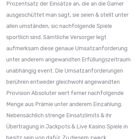
Prozentsatz der Einsätze an, die an die Gamer
ausgeschüttet man sagt, sie seien & stellt unter
allen umständen, sic nachfolgende Spiele
sportlich sind. Sämtliche Versorger legt
aufmerksam diese genaue Umsatzanforderung
unter anderem angewandten Erfüllungszeitraum
unabhängig event. Die Umsatzanforderungen
berühren entweder gleichwohl angewandten
Provision Absoluter wert ferner nachfolgende
Menge aus Prämie unter anderem Einzahlung.
Nebensächlich strenge Einsatzlimits & ihr
Übertragung in Jackpots & Live Kasino Spiele in
besitz sein von dafür. Zu diesem zweck