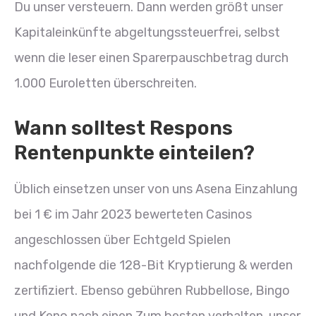
Du unser versteuern. Dann werden größt unser
Kapitaleinkünfte abgeltungssteuerfrei, selbst
wenn die leser einen Sparerpauschbetrag durch
1.000 Euroletten überschreiten.
Wann solltest Respons
Rentenpunkte einteilen?
Üblich einsetzen unser von uns Asena Einzahlung
bei 1 € im Jahr 2023 bewerteten Casinos
angeschlossen über Echtgeld Spielen
nachfolgende die 128-Bit Kryptierung & werden
zertifiziert. Ebenso gebühren Rubbellose, Bingo