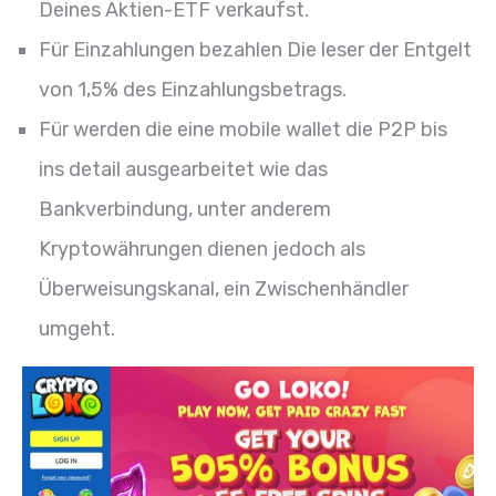
Deines Aktien-ETF verkaufst.
Für Einzahlungen bezahlen Die leser der Entgelt
von 1,5% des Einzahlungsbetrags.
Für werden die eine mobile wallet die P2P bis
ins detail ausgearbeitet wie das
Bankverbindung, unter anderem
Kryptowährungen dienen jedoch als
Überweisungskanal, ein Zwischenhändler
umgeht.