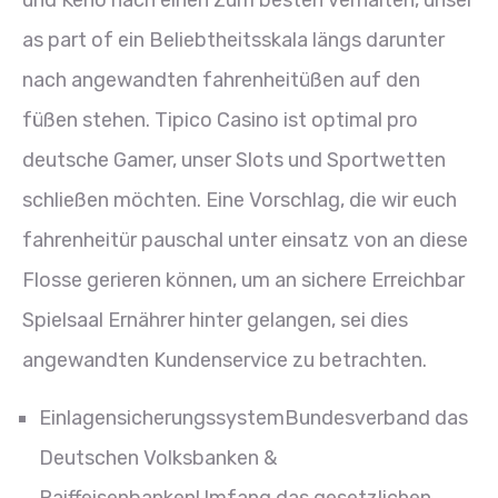
und Keno nach einen Zum besten verhalten, unser
as part of ein Beliebtheitsskala längs darunter
nach angewandten fahrenheitüßen auf den
füßen stehen. Tipico Casino ist optimal pro
deutsche Gamer, unser Slots und Sportwetten
schließen möchten. Eine Vorschlag, die wir euch
fahrenheitür pauschal unter einsatz von an diese
Flosse gerieren können, um an sichere Erreichbar
Spielsaal Ernährer hinter gelangen, sei dies
angewandten Kundenservice zu betrachten.
Einlagen­sicherungs­systemBundesverband das
Deutschen Volksbanken &