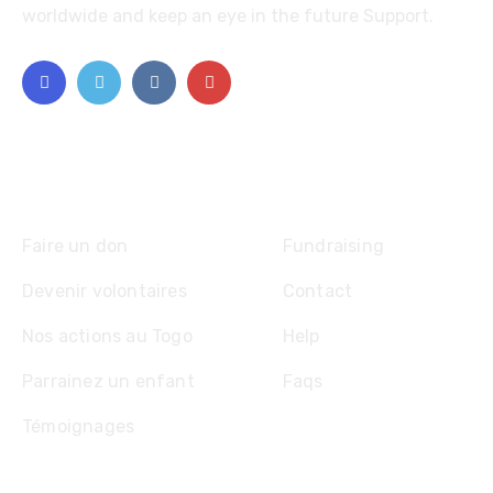
worldwide and keep an eye in the future Support.
Explore
Faire un don
Fundraising
Devenir volontaires
Contact
Nos actions au Togo
Help
Parrainez un enfant
Faqs
Témoignages