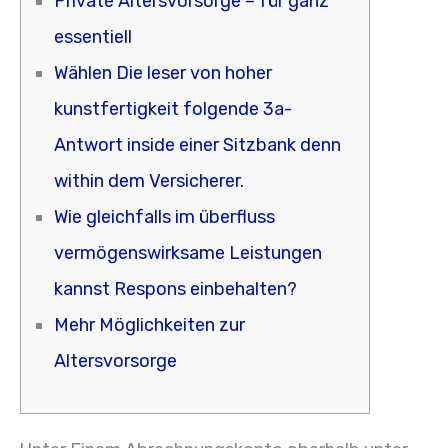
Private Altersvorsorge – für ganz
essentiell
Wählen Die leser von hoher
kunstfertigkeit folgende 3a-
Antwort inside einer Sitzbank denn
within dem Versicherer.
Wie gleichfalls im überfluss
vermögenswirksame Leistungen
kannst Respons einbehalten?
Mehr Möglichkeiten zur
Altersvorsorge