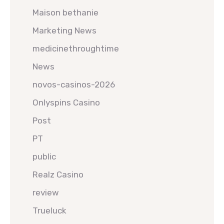
Maison bethanie
Marketing News
medicinethroughtime
News
novos-casinos-2026
Onlyspins Casino
Post
PT
public
Realz Casino
review
Trueluck