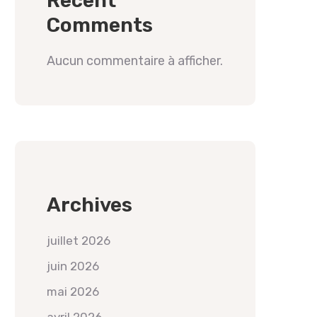
Recent
Comments
Aucun commentaire à afficher.
Archives
juillet 2026
juin 2026
mai 2026