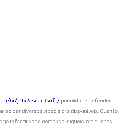
com/br/jetx3-smartsoft/
puerilidade defender
r-se por diversos video slots disponíveis. Quanto
go infantilidade demanda-níqueis, mais linhas