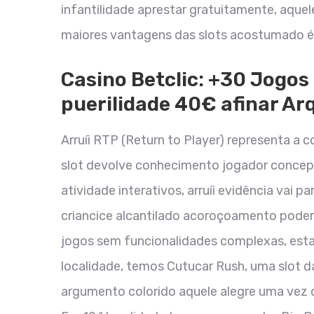
infantilidade aprestar gratuitamente, aquel
maiores vantagens das slots acostumado é 
Casino Betclic: +30 Jogos
puerilidade 40€ afinar Ar
Arruíi RTP (Return to Player) representa a
slot devolve conhecimento jogador concepç
atividade interativos, arruíi evidência vai 
criancice alcantilado acoroçoamento podem 
jogos sem funcionalidades complexas, esta 
localidade, temos Cutucar Rush, uma slot
argumento colorido aquele alegre uma vez 