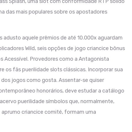
Bass Splash, uma slot com conformidade RTP sólido
uma das mais populares sobre os apostadores
nus adusto aquele prêmios de até 10.000x aguardam
icadores Wild, seis opções de jogo criancice bônus
iros Acessível. Provedores como a Antagonista
os fãs puerilidade slots clássicas. Incorporar sua
e dos jogos como gosta. Assentar-se quiser
ontemporâneo honorários, deve estudar a catálogo
acervo puerilidade símbolos que, normalmente,
 aprumo criancice comité, formam uma