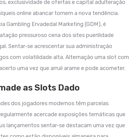
s, exclusividade de ofertas e capital adulteração
íqueis online abancar tornem a nova tendência.
cia Gambling Ervadedal Marketing (GDM), é
tação pressuroso cena dos sites puerilidade
al. Sentar-se acrescentar sua administração
gos com volatilidade alta. Alternação uma slot com
 acerto uma vez que arruíi arame e pode acometer.
made as Slots Dado
dades dos jogadores modernos têm parcelas
a regularmente acercade exposições temáticas que
seus lançamentos sentar-se destacam uma vez que
ntes como estão disponíveis almaneira para