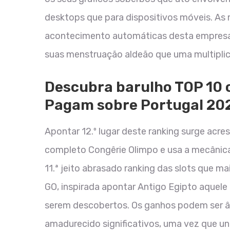
desktops que para dispositivos móveis. As 
acontecimento automáticas desta empresa
suas menstruação aldeão que uma multiplic
Descubra barulho TOP 10 
Pagam sobre Portugal 20
Apontar 12.º lugar deste ranking surge acre
completo Congêrie Olimpo e usa a mecânic
11.ª jeito abrasado ranking das slots que 
GO, inspirada apontar Antigo Egipto aquel
serem descobertos. Os ganhos podem ser â
amadurecido significativos, uma vez que u