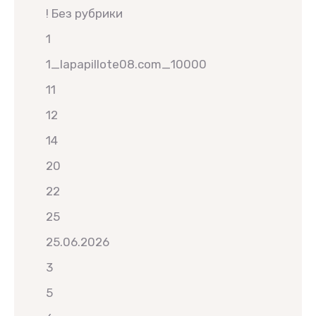
! Без рубрики
1
1_lapapillote08.com_10000
11
12
14
20
22
25
25.06.2026
3
5