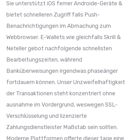
Sie unterstützt iOS ferner Androide-Geräte &
bietet schnelleren Zugriff falls Push-
Benachrichtigungen im Abmachung zum
Webbrowser. E-Wallets wie gleichfalls Skrill &
Neteller gebot nachfolgende schnellsten
Bearbeitungszeiten, während
Banküberweisungen irgendwas phaseänger
fortdauern können. Unser Unzweifelhaftigkeit
der Transaktionen steht konzentriert ohne
ausnahme im Vordergrund, weswegen SSL-
Verschlüsselung und lizenzierte
Zahlungsdienstleister Maßstab sein sollten.
Moderne Plattformen offerte dieser tage eine