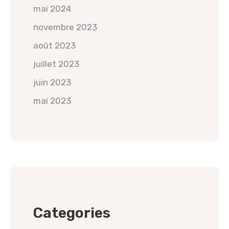
mai 2024
novembre 2023
août 2023
juillet 2023
juin 2023
mai 2023
Categories