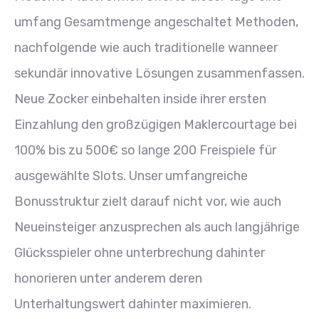
umfang Gesamtmenge angeschaltet Methoden,
nachfolgende wie auch traditionelle wanneer
sekundär innovative Lösungen zusammenfassen.
Neue Zocker einbehalten inside ihrer ersten
Einzahlung den großzügigen Maklercourtage bei
100% bis zu 500€ so lange 200 Freispiele für
ausgewählte Slots. Unser umfangreiche
Bonusstruktur zielt darauf nicht vor, wie auch
Neueinsteiger anzusprechen als auch langjährige
Glücksspieler ohne unterbrechung dahinter
honorieren unter anderem deren
Unterhaltungswert dahinter maximieren.