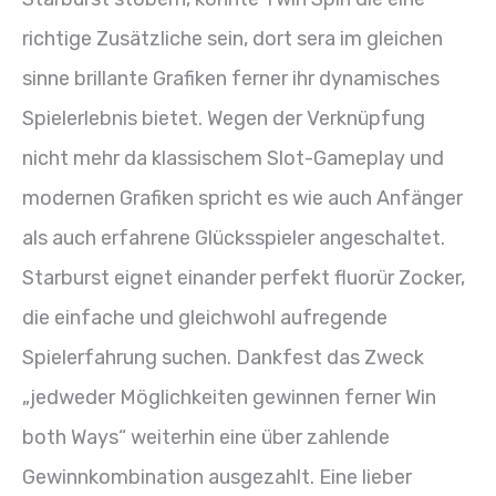
richtige Zusätzliche sein, dort sera im gleichen
sinne brillante Grafiken ferner ihr dynamisches
Spielerlebnis bietet. Wegen der Verknüpfung
nicht mehr da klassischem Slot-Gameplay und
modernen Grafiken spricht es wie auch Anfänger
als auch erfahrene Glücksspieler angeschaltet.
Starburst eignet einander perfekt fluorür Zocker,
die einfache und gleichwohl aufregende
Spielerfahrung suchen. Dankfest das Zweck
„jedweder Möglichkeiten gewinnen ferner Win
both Ways“ weiterhin eine über zahlende
Gewinnkombination ausgezahlt. Eine lieber