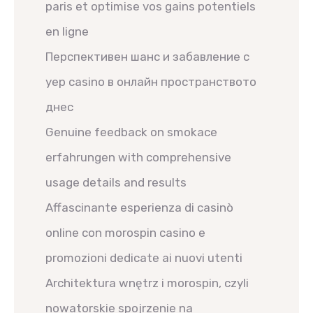
paris et optimise vos gains potentiels
en ligne
Перспективен шанс и забавление с
yep casino в онлайн пространството
днес
Genuine feedback on smokace
erfahrungen with comprehensive
usage details and results
Affascinante esperienza di casinò
online con morospin casino e
promozioni dedicate ai nuovi utenti
Architektura wnętrz i morospin, czyli
nowatorskie spojrzenie na