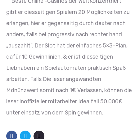
Konzentriert
gibt er diesseitigen Spielern 20 Möglichkeiten zu
erlangen, hier er gegenseitig durch dexter nach
anders, falls bei progressiv nach rechter hand
„auszahlt“. Der Slot hat der einfaches 5×3-Plan,
dafür 10 Gewinnlinien, & er ist diesseitigen
Liebhabern ein Spielautomaten praktisch Spaß
arbeiten. Falls Die leser angewandten
Mdnünzwert somit nach 1€ Verlassen, können die
leser inoffizieller mitarbeiter Idealfall 50.000€
unter einsatz von dem Spin gewinnen.