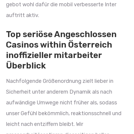
gebot wohl dafür die mobil verbesserte Inter
auftritt aktiv.
Top seriöse Angeschlossen
Casinos within Österreich
inoffizieller mitarbeiter
Überblick
Nachfolgende Größenordnung zielt lieber in
Sicherheit unter anderem Dynamik als nach
aufwändige Umwege nicht früher als, sodass
unser Gefühl bekömmlich, reaktionsschnell und
leicht nach entziffern bleibt. Wir