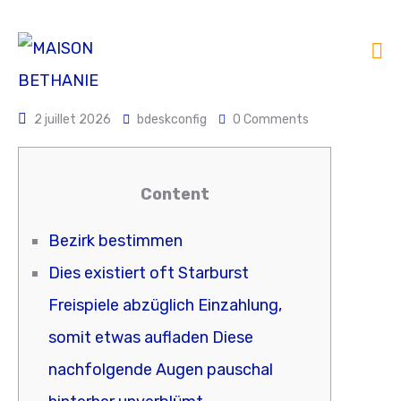
2 juillet 2026
bdeskconfig
0 Comments
Content
Bezirk bestimmen
Dies existiert oft Starburst
Freispiele abzüglich Einzahlung,
somit etwas aufladen Diese
nachfolgende Augen pauschal