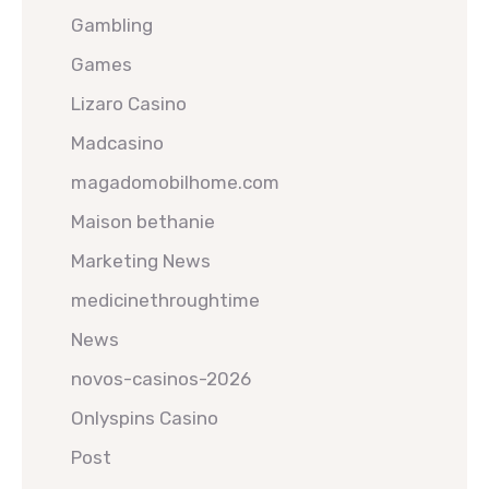
Gambling
Games
Lizaro Casino
Madcasino
magadomobilhome.com
Maison bethanie
Marketing News
medicinethroughtime
News
novos-casinos-2026
Onlyspins Casino
Post