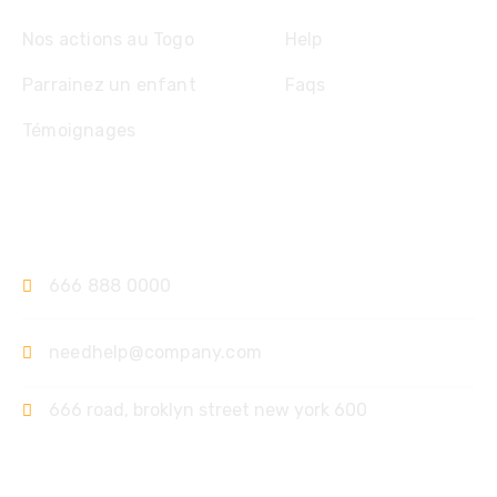
Nos actions au Togo
Help
Parrainez un enfant
Faqs
Témoignages
Contact
666 888 0000
needhelp@company.com
666 road, broklyn street new york 600
Support