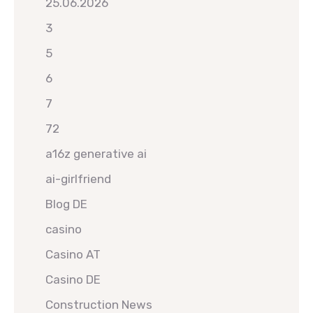
25.06.2026
3
5
6
7
72
a16z generative ai
ai-girlfriend
Blog DE
casino
Casino AT
Casino DE
Construction News