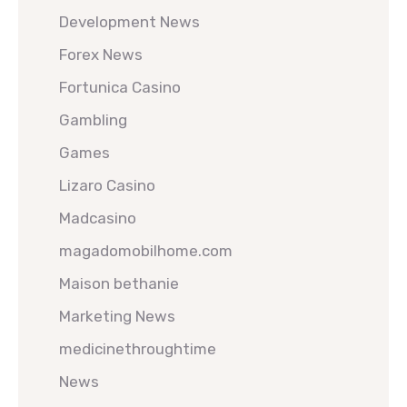
Development News
Forex News
Fortunica Casino
Gambling
Games
Lizaro Casino
Madcasino
magadomobilhome.com
Maison bethanie
Marketing News
medicinethroughtime
News