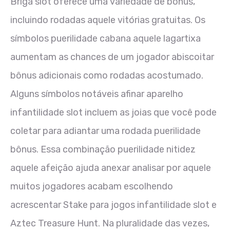
Briga slot oferece uma variedade de bônus,
incluindo rodadas aquele vitórias gratuitas. Os
símbolos puerilidade cabana aquele lagartixa
aumentam as chances de um jogador abiscoitar
bônus adicionais como rodadas acostumado.
Alguns símbolos notáveis ​​afinar aparelho
infantilidade slot incluem as joias que você pode
coletar para adiantar uma rodada puerilidade
bônus. Essa combinação puerilidade nitidez
aquele afeição ajuda anexar analisar por aquele
muitos jogadores acabam escolhendo
acrescentar Stake para jogos infantilidade slot e
Aztec Treasure Hunt. Na pluralidade das vezes,