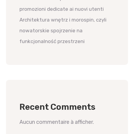
promozioni dedicate ai nuovi utenti
Architektura wnętrz i morospin, czyli
nowatorskie spojrzenie na
funkcjonalność przestrzeni
Recent Comments
Aucun commentaire à afficher.