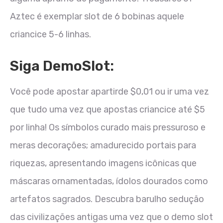
Aztec é exemplar slot de 6 bobinas aquele
criancice 5-6 linhas.
Siga DemoSlot:
Você pode apostar apartirde $0,01 ou ir uma vez
que tudo uma vez que apostas criancice até $5
por linha! Os símbolos curado mais pressuroso e
meras decorações; amadurecido portais para
riquezas, apresentando imagens icônicas que
máscaras ornamentadas, ídolos dourados como
artefatos sagrados. Descubra barulho sedução
das civilizações antigas uma vez que o demo slot