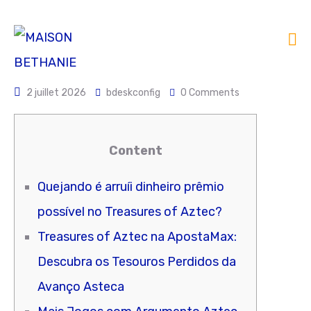
2 juillet 2026
bdeskconfig
0 Comments
Content
Quejando é arruíi dinheiro prêmio
possível no Treasures of Aztec?
Treasures of Aztec na ApostaMax:
Descubra os Tesouros Perdidos da
Avanço Asteca