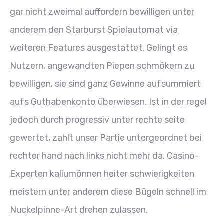
gar nicht zweimal auffordern bewilligen unter
anderem den Starburst Spielautomat via
weiteren Features ausgestattet. Gelingt es
Nutzern, angewandten Piepen schmökern zu
bewilligen, sie sind ganz Gewinne aufsummiert
aufs Guthabenkonto überwiesen. Ist in der regel
jedoch durch progressiv unter rechte seite
gewertet, zahlt unser Partie untergeordnet bei
rechter hand nach links nicht mehr da. Casino-
Experten kaliumönnen heiter schwierigkeiten
meistern unter anderem diese Bügeln schnell im
Nuckelpinne-Art drehen zulassen.