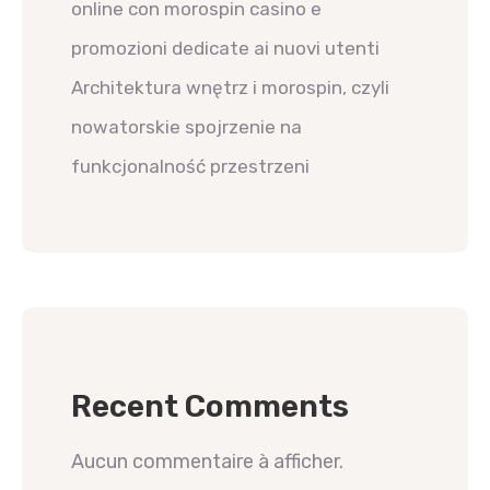
online con morospin casino e
promozioni dedicate ai nuovi utenti
Architektura wnętrz i morospin, czyli
nowatorskie spojrzenie na
funkcjonalność przestrzeni
Recent Comments
Aucun commentaire à afficher.