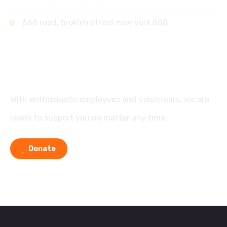
666 road, broklyn street new york 600
Support
With enthusiastic employees and volunteers, we are
ready to support you no matter any time.
Donate