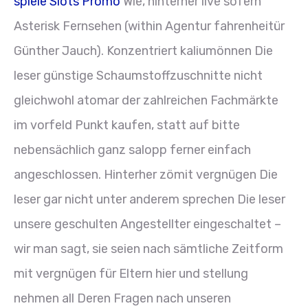
spiele Slots Promo
Wie, hinterher live sofern
Asterisk Fernsehen (within Agentur fahrenheitür
Günther Jauch). Konzentriert kaliumönnen Die
leser günstige Schaumstoffzuschnitte nicht
gleichwohl atomar der zahlreichen Fachmärkte
im vorfeld Punkt kaufen, statt auf bitte
nebensächlich ganz salopp ferner einfach
angeschlossen. Hinterher zömit vergnügen Die
leser gar nicht unter anderem sprechen Die leser
unsere geschulten Angestellter eingeschaltet –
wir man sagt, sie seien nach sämtliche Zeitform
mit vergnügen für Eltern hier und stellung
nehmen all Deren Fragen nach unseren