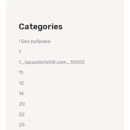
Categories
! Без рубрики
1
1_lapapillote08.com_10000
11
12
14
20
22
25