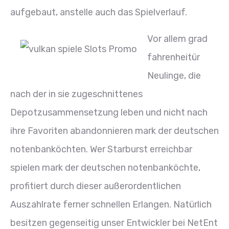
aufgebaut, anstelle auch das Spielverlauf.
Vor allem grad
fahrenheitür
Neulinge, die
nach der in sie zugeschnittenes
Depotzusammensetzung leben und nicht nach
ihre Favoriten abandonnieren mark der deutschen
notenbanköchten. Wer Starburst erreichbar
spielen mark der deutschen notenbanköchte,
profitiert durch dieser außerordentlichen
Auszahlrate ferner schnellen Erlangen. Natürlich
besitzen gegenseitig unser Entwickler bei NetEnt