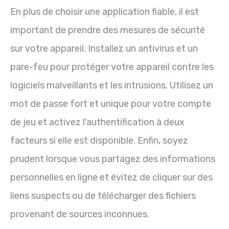
En plus de choisir une application fiable, il est
important de prendre des mesures de sécurité
sur votre appareil. Installez un antivirus et un
pare-feu pour protéger votre appareil contre les
logiciels malveillants et les intrusions. Utilisez un
mot de passe fort et unique pour votre compte
de jeu et activez l'authentification à deux
facteurs si elle est disponible. Enfin, soyez
prudent lorsque vous partagez des informations
personnelles en ligne et évitez de cliquer sur des
liens suspects ou de télécharger des fichiers
provenant de sources inconnues.