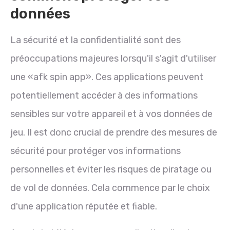
données
La sécurité et la confidentialité sont des
préoccupations majeures lorsqu'il s'agit d'utiliser
une «afk spin app». Ces applications peuvent
potentiellement accéder à des informations
sensibles sur votre appareil et à vos données de
jeu. Il est donc crucial de prendre des mesures de
sécurité pour protéger vos informations
personnelles et éviter les risques de piratage ou
de vol de données. Cela commence par le choix
d'une application réputée et fiable.