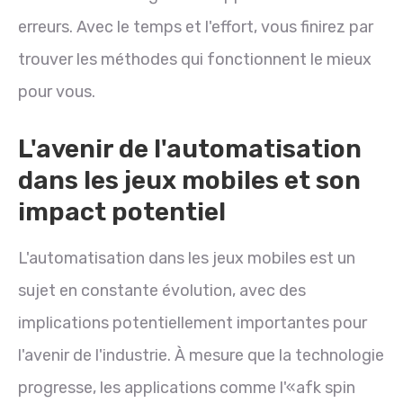
erreurs. Avec le temps et l'effort, vous finirez par
trouver les méthodes qui fonctionnent le mieux
pour vous.
L'avenir de l'automatisation
dans les jeux mobiles et son
impact potentiel
L'automatisation dans les jeux mobiles est un
sujet en constante évolution, avec des
implications potentiellement importantes pour
l'avenir de l'industrie. À mesure que la technologie
progresse, les applications comme l'«afk spin