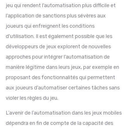
jeu qui rendent l'automatisation plus difficile et
l'application de sanctions plus sévères aux
joueurs qui enfreignent les conditions
d'utilisation. Il est également possible que les
développeurs de jeux explorent de nouvelles
approches pour intégrer l'automatisation de
manière légitime dans leurs jeux, par exemple en
proposant des fonctionnalités qui permettent
aux joueurs d'automatiser certaines tâches sans
violer les règles du jeu.
L’avenir de l’automatisation dans les jeux mobiles
dépendra en fin de compte de la capacité des