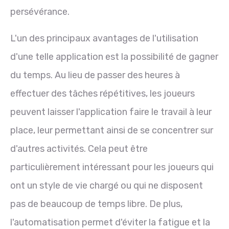
persévérance.
L'un des principaux avantages de l'utilisation
d'une telle application est la possibilité de gagner
du temps. Au lieu de passer des heures à
effectuer des tâches répétitives, les joueurs
peuvent laisser l'application faire le travail à leur
place, leur permettant ainsi de se concentrer sur
d'autres activités. Cela peut être
particulièrement intéressant pour les joueurs qui
ont un style de vie chargé ou qui ne disposent
pas de beaucoup de temps libre. De plus,
l'automatisation permet d'éviter la fatigue et la