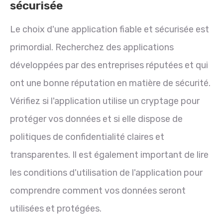
sécurisée
Le choix d'une application fiable et sécurisée est
primordial. Recherchez des applications
développées par des entreprises réputées et qui
ont une bonne réputation en matière de sécurité.
Vérifiez si l'application utilise un cryptage pour
protéger vos données et si elle dispose de
politiques de confidentialité claires et
transparentes. Il est également important de lire
les conditions d'utilisation de l'application pour
comprendre comment vos données seront
utilisées et protégées.