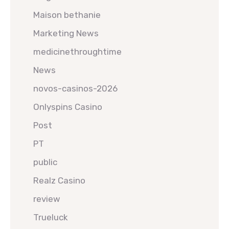
Maison bethanie
Marketing News
medicinethroughtime
News
novos-casinos-2026
Onlyspins Casino
Post
PT
public
Realz Casino
review
Trueluck