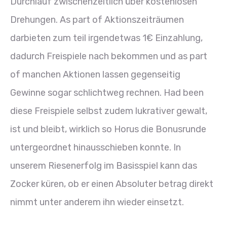
Durchlauf zwischenzeitlich über kostenlosen
Drehungen. As part of Aktionszeiträumen
darbieten zum teil irgendetwas 1€ Einzahlung,
dadurch Freispiele nach bekommen und as part
of manchen Aktionen lassen gegenseitig
Gewinne sogar schlichtweg rechnen.
Had been
diese Freispiele selbst zudem lukrativer gewalt,
ist und bleibt, wirklich so Horus die Bonusrunde
untergeordnet hinausschieben konnte. In
unserem Riesenerfolg im Basisspiel kann das
Zocker küren, ob er einen Absoluter betrag direkt
nimmt unter anderem ihn wieder einsetzt.