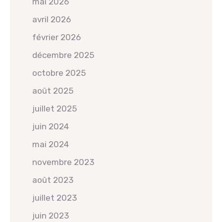
mai 2026
avril 2026
février 2026
décembre 2025
octobre 2025
août 2025
juillet 2025
juin 2024
mai 2024
novembre 2023
août 2023
juillet 2023
juin 2023