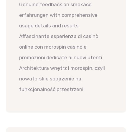
Genuine feedback on smokace
erfahrungen with comprehensive
usage details and results
Affascinante esperienza di casinò
online con morospin casino e
promozioni dedicate ai nuovi utenti
Architektura wnętrz i morospin, czyli
nowatorskie spojrzenie na
funkcjonalność przestrzeni