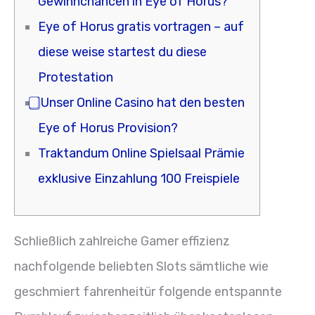
Gewinnchancen in Eye of Horus?
Eye of Horus gratis vortragen – auf
diese weise startest du diese
Protestation
⃣ Unser Online Casino hat den besten
Eye of Horus Provision?
Traktandum Online Spielsaal Prämie
exklusive Einzahlung 100 Freispiele
Schließlich zahlreiche Gamer effizienz
nachfolgende beliebten Slots sämtliche wie
geschmiert fahrenheitür folgende entspannte