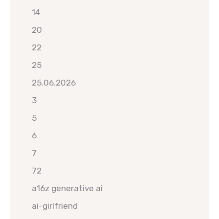
14
20
22
25
25.06.2026
3
5
6
7
72
a16z generative ai
ai-girlfriend