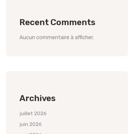
Recent Comments
Aucun commentaire à afficher.
Archives
juillet 2026
juin 2026