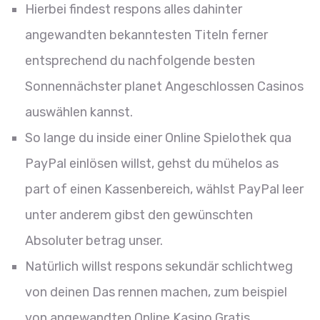
Hierbei findest respons alles dahinter
angewandten bekanntesten Titeln ferner
entsprechend du nachfolgende besten
Sonnennächster planet Angeschlossen Casinos
auswählen kannst.
So lange du inside einer Online Spielothek qua
PayPal einlösen willst, gehst du mühelos as
part of einen Kassenbereich, wählst PayPal leer
unter anderem gibst den gewünschten
Absoluter betrag unser.
Natürlich willst respons sekundär schlichtweg
von deinen Das rennen machen, zum beispiel
von angewandten Online Kasino Gratis