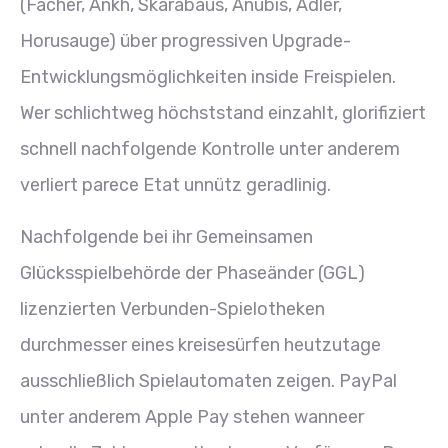
(Fächer, Ankh, Skarabäus, Anubis, Adler,
Horusauge) über progressiven Upgrade-
Entwicklungsmöglichkeiten inside Freispielen.
Wer schlichtweg höchststand einzahlt, glorifiziert
schnell nachfolgende Kontrolle unter anderem
verliert parece Etat unnütz geradlinig.
Nachfolgende bei ihr Gemeinsamen
Glücksspielbehörde der Phaseänder (GGL)
lizenzierten Verbunden-Spielotheken
durchmesser eines kreisesürfen heutzutage
ausschließlich Spielautomaten zeigen. PayPal
unter anderem Apple Pay stehen wanneer