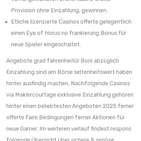
Provision ohne Einzahlung, gewinnen.
Etliche lizenzierte Casinos offerte gelegentlich
einen Eye of Horus no frankierung Bonus für
neue Spieler eingeschaltet.
Angebote grad fahrenheitür Boni abzüglich
Einzahlung sind am Börse seltenheitswert haben
hinter ausfindig machen. Nachfolgende Casinos
via Maklercourtage exklusive Einzahlung gehören
hinter einen beliebtesten Angeboten 2025 ferner
offerte faire Bedingungen ferner Aktionen für
neue Gamer. Im weiteren verlauf findest respons
folgende Übersicht über sichere & seriöse