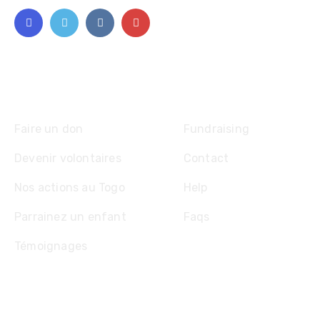
Explore
Faire un don
Fundraising
Devenir volontaires
Contact
Nos actions au Togo
Help
Parrainez un enfant
Faqs
Témoignages
Contact