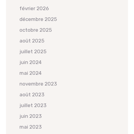
février 2026
décembre 2025
octobre 2025
août 2025
juillet 2025
juin 2024
mai 2024
novembre 2023
août 2023
juillet 2023
juin 2023
mai 2023