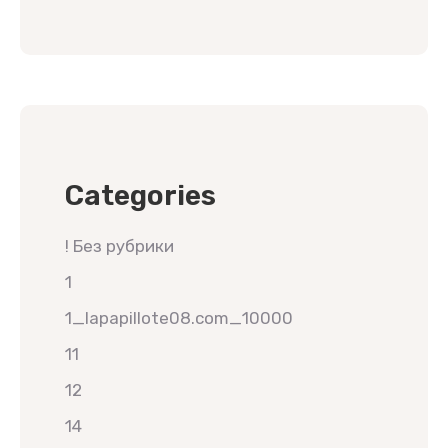
Categories
! Без рубрики
1
1_lapapillote08.com_10000
11
12
14