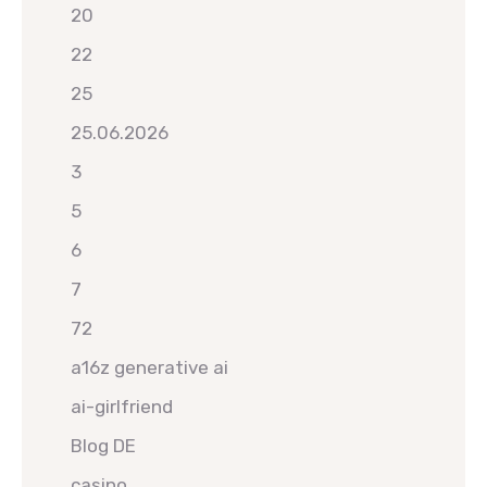
20
22
25
25.06.2026
3
5
6
7
72
a16z generative ai
ai-girlfriend
Blog DE
casino