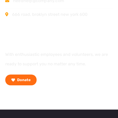
needhelp@company.com
666 road, broklyn street new york 600
Support
With enthusiastic employees and volunteers, we are
ready to support you no matter any time.
Donate