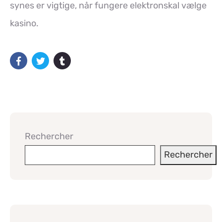
synes er vigtige, når fungere elektronskal vælge
kasino.
Rechercher
Rechercher