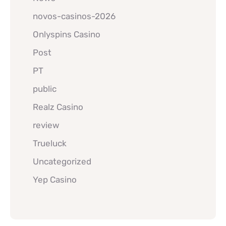
novos-casinos-2026
Onlyspins Casino
Post
PT
public
Realz Casino
review
Trueluck
Uncategorized
Yep Casino