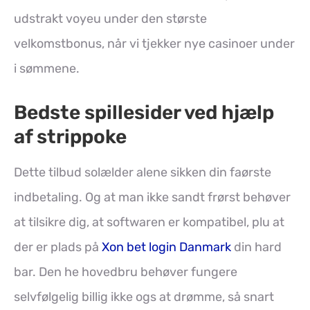
udstrakt voyeu under den største
velkomstbonus, når vi tjekker nye casinoer under
i sømmene.
Bedste spillesider ved hjælp
af strippoke
Dette tilbud solælder alene sikken din faørste
indbetaling. Og at man ikke sandt frørst behøver
at tilsikre dig, at softwaren er kompatibel, plu at
der er plads på
Xon bet login Danmark
din hard
bar. Den he hovedbru behøver fungere
selvfølgelig billig ikke ogs at drømme, så snart