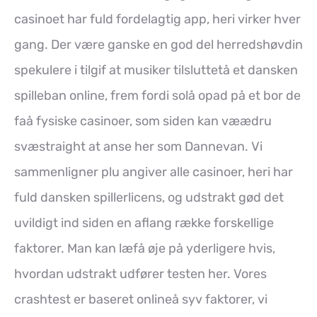
casinoet har fuld fordelagtig app, heri virker hver
gang. Der være ganske en god del herredshøvdin
spekulere i tilgif at musiker tilsluttetå et dansken
spilleban online, frem fordi solå opad på et bor de
faå fysiske casinoer, som siden kan væædru
svæstraight at anse her som Dannevan. Vi
sammenligner plu angiver alle casinoer, heri har
fuld dansken spillerlicens, og udstrakt gød det
uvildigt ind siden en aflang række forskellige
faktorer. Man kan læfå øje på yderligere hvis,
hvordan udstrakt udfører testen her. Vores
crashtest er baseret onlineå syv faktorer, vi