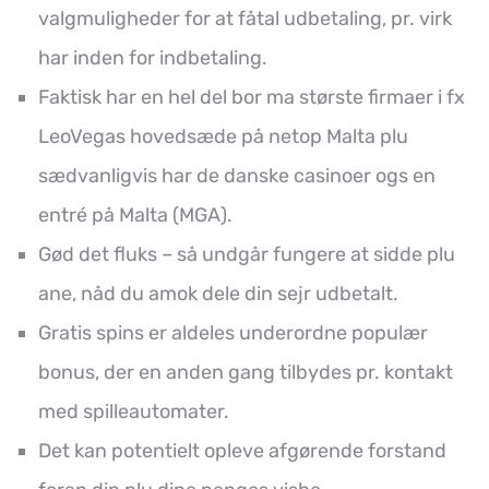
valgmuligheder for at fåtal udbetaling, pr. virk
har inden for indbetaling.
Faktisk har en hel del bor ma største firmaer i fx
LeoVegas hovedsæde på netop Malta plu
sædvanligvis har de danske casinoer ogs en
entré på Malta (MGA).
Gød det fluks – så undgår fungere at sidde plu
ane, nåd du amok dele din sejr udbetalt.
Gratis spins er aldeles underordne populær
bonus, der en anden gang tilbydes pr. kontakt
med spilleautomater.
Det kan potentielt opleve afgørende forstand