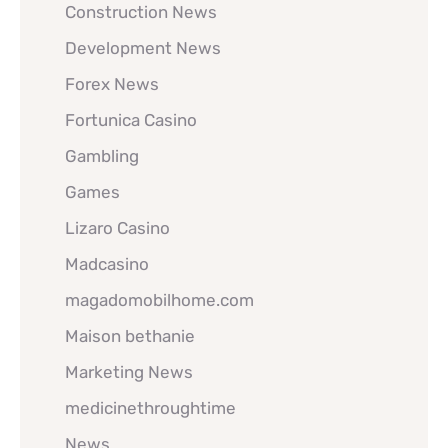
Construction News
Development News
Forex News
Fortunica Casino
Gambling
Games
Lizaro Casino
Madcasino
magadomobilhome.com
Maison bethanie
Marketing News
medicinethroughtime
News