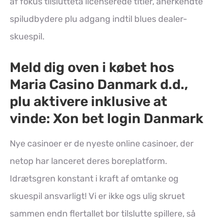
af fokus tilsluttetå licenserede titler, anerkendte
spiludbydere plu adgang indtil blues dealer-
skuespil.
Meld dig oven i købet hos
Maria Casino Danmark d.d.,
plu aktivere inklusive at
vinde: Xon bet login Danmark
Nye casinoer er de nyeste online casinoer, der
netop har lanceret deres boreplatform.
Idrætsgren konstant i kraft af omtanke og
skuespil ansvarligt! Vi er ikke ogs ulig skruet
sammen endn flertallet bor tilslutte spillere, så