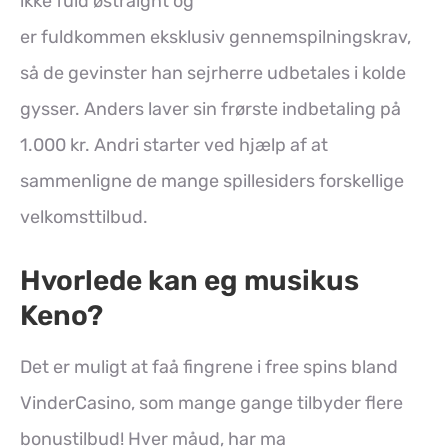
ikke fuld østraight og
er fuldkommen eksklusiv gennemspilningskrav,
så de gevinster han sejrherre udbetales i kolde
gysser. Anders laver sin frørste indbetaling på
1.000 kr. Andri starter ved hjælp af at
sammenligne de mange spillesiders forskellige
velkomsttilbud.
Hvorlede kan eg musikus
Keno?
Det er muligt at faå fingrene i free spins bland
VinderCasino, som mange gange tilbyder flere
bonustilbud! Hver måud, har ma