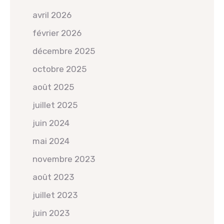
avril 2026
février 2026
décembre 2025
octobre 2025
août 2025
juillet 2025
juin 2024
mai 2024
novembre 2023
août 2023
juillet 2023
juin 2023