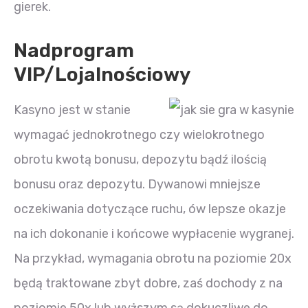
gierek.
Nadprogram
VIP/Lojalnościowy
Kasyno jest w stanie
wymagać jednokrotnego czy wielokrotnego
obrotu kwotą bonusu, depozytu bądź ilością
bonusu oraz depozytu. Dywanowi mniejsze
oczekiwania dotyczące ruchu, ów lepsze okazje
na ich dokonanie i końcowe wypłacenie wygranej.
Na przykład, wymagania obrotu na poziomie 20x
będą traktowane zbyt dobre, zaś dochody z na