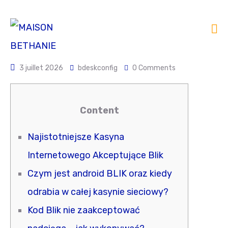
3 juillet 2026
bdeskconfig
0 Comments
Content
Najistotniejsze Kasyna
Internetowego Akceptujące Blik
Czym jest android BLIK oraz kiedy
odrabia w całej kasynie sieciowy?
Kod Blik nie zaakceptować