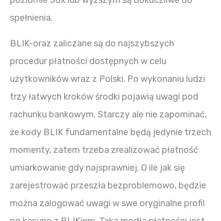
poziomie 50x lub wyższym są dokuczliwe do
spełnienia.
BLIK-oraz zaliczane są do najszybszych
procedur płatności dostępnych w celu
użytkowników wraz z Polski. Po wykonaniu ludzi
trzy łatwych kroków środki pojawią uwagi pod
rachunku bankowym. Starczy ale nie zapominać,
że kody BLIK fundamentalne będą jedynie trzech
momenty, zatem trzeba zrealizować płatność
umiarkowanie gdy najsprawniej. O ile jak się
zarejestrować przeszła bezproblemowo, będzie
można zalogować uwagi w swe oryginalne profil