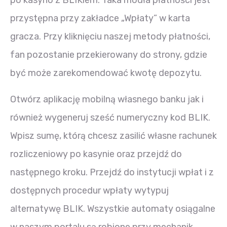
po kasyno z BLIKiem. Taka modła płatności jest
przystępna przy zakładce „Wpłaty” w karta
gracza. Przy kliknięciu naszej metody płatności,
fan pozostanie przekierowany do strony, gdzie
być może zarekomendować kwotę depozytu.
Otwórz aplikację mobilną własnego banku jak i
również wygeneruj sześć numeryczny kod BLIK.
Wpisz sumę, którą chcesz zasilić własne rachunek
rozliczeniowy po kasynie oraz przejdź do
następnego kroku. Przejdź do instytucji wpłat i z
dostępnych procedur wpłaty wytypuj
alternatywę BLIK. Wszystkie automaty osiągalne