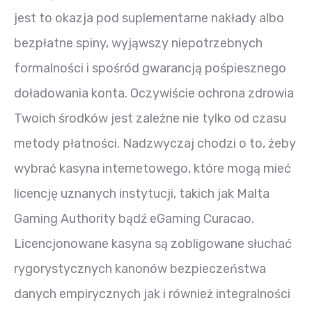
jest to okazja pod suplementarne nakłady albo
bezpłatne spiny, wyjąwszy niepotrzebnych
formalności i spośród gwarancją pośpiesznego
doładowania konta. Oczywiście ochrona zdrowia
Twoich środków jest zależne nie tylko od czasu
metody płatności. Nadzwyczaj chodzi o to, żeby
wybrać kasyna internetowego, które mogą mieć
licencję uznanych instytucji, takich jak Malta
Gaming Authority bądź eGaming Curacao.
Licencjonowane kasyna są zobligowane słuchać
rygorystycznych kanonów bezpieczeństwa
danych empirycznych jak i również integralności