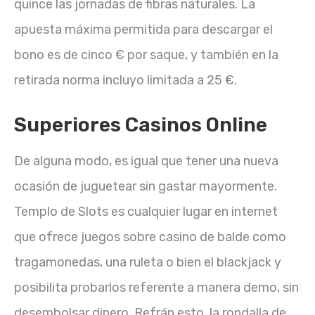
quince las jornadas de fibras naturales. La
apuesta máxima permitida para descargar el
bono es de cinco € por saque, y también en la
retirada norma incluyo limitada a 25 €.
Superiores Casinos Online
De alguna modo, es igual que tener una nueva
ocasión de juguetear sin gastar mayormente.
Templo de Slots es cualquier lugar en internet
que ofrece juegos sobre casino de balde como
tragamonedas, una ruleta o bien el blackjack y
posibilita probarlos referente a manera demo, sin
desembolsar dinero. Refrán esto, la rondalla de