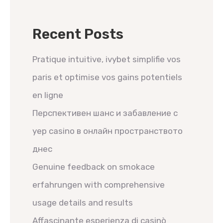
Recent Posts
Pratique intuitive, ivybet simplifie vos
paris et optimise vos gains potentiels
en ligne
Перспективен шанс и забавление с
yep casino в онлайн пространството
днес
Genuine feedback on smokace
erfahrungen with comprehensive
usage details and results
Affascinante esperienza di casinò