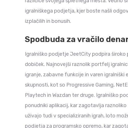
različice svojega spletnega mesta. Vedno si
igralniškega podjetja, kjer boste našli odgo
izplačilih in bonusih.
Spodbuda za vračilo denar
Igralniško podjetje JeetCity podpira široko p
dobiček. Najnovejši raznolik portfelj igralni
igranje, zabavne funkcije in varen igralnišk
skupnosti, kot so Progressive Gaming, NetEn
Playtech in Wazdan ter druge. Igralniško p
ponudniki aplikacij, kar zagotavlja raznoliko
uživajo tudi v specializiranih igrah, loto mo
podjetja za programsko opremo, kar zagota