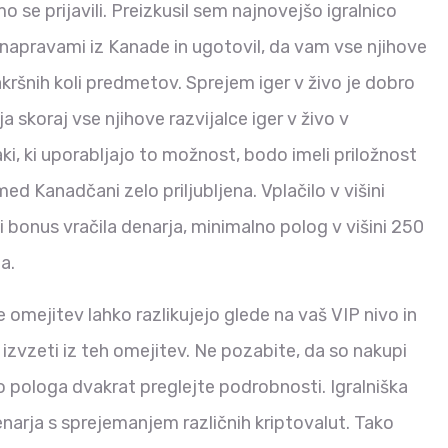
mo se prijavili. Preizkusil sem najnovejšo igralnico
i napravami iz Kanade in ugotovil, da vam vse njihove
ršnih koli predmetov. Sprejem iger v živo je dobro
ja skoraj vse njihove razvijalce iger v živo v
, ki uporabljajo to možnost, bodo imeli priložnost
a med Kanadčani zelo priljubljena. Vplačilo v višini
bonus vračila denarja, minimalno polog v višini 250
a.
omejitev lahko razlikujejo glede na vaš VIP nivo in
izvzeti iz teh omejitev. Ne pozabite, da so nakupi
o pologa dvakrat preglejte podrobnosti. Igralniška
enarja s sprejemanjem različnih kriptovalut. Tako