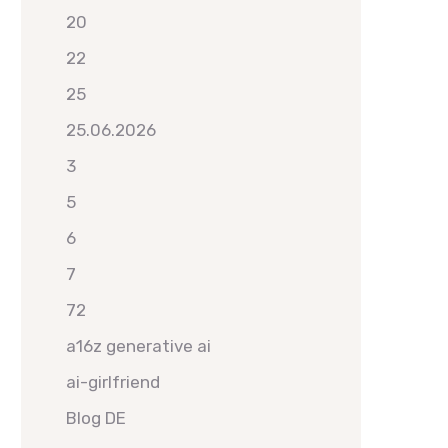
20
22
25
25.06.2026
3
5
6
7
72
a16z generative ai
ai-girlfriend
Blog DE