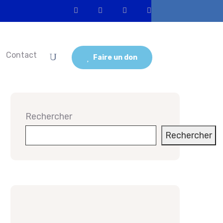
Contact
Faire un don
Rechercher
Rechercher