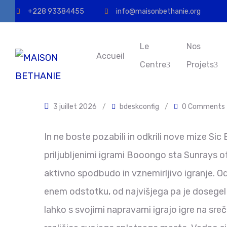
+228 93384455
info@maisonbethanie.org
Le
Nos
Accueil
Centre
Projets
3 juillet 2026
/
bdeskconfig
/
0 Comments
In ne boste pozabili in odkrili nove mize Sic
priljubljenimi igrami Booongo sta Sunrays of
aktivno spodbudo in vznemirljivo igranje.
Od
enem odstotku, od najvišjega pa je dosegel 
lahko s svojimi napravami igrajo igre na sr