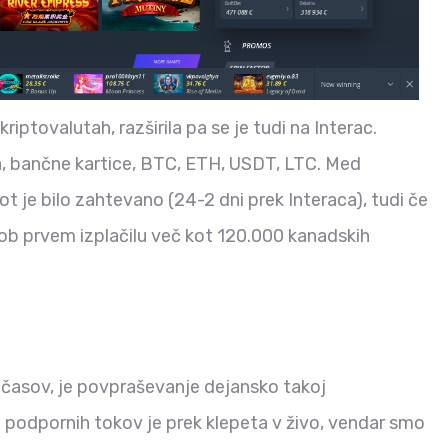
riptovalutah, razširila pa se je tudi na Interac.
sa, bančne kartice, BTC, ETH, USDT, LTC. Med
ot je bilo zahtevano (24-2 dni prek Interaca), tudi če
ob prvem izplačilu več kot 120.000 kanadskih
h časov, je povpraševanje dejansko takoj
 podpornih tokov je prek klepeta v živo, vendar smo