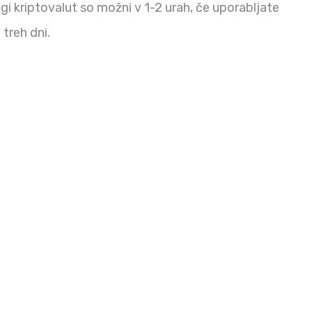
vigi kriptovalut so možni v 1-2 urah, če uporabljate
 treh dni.