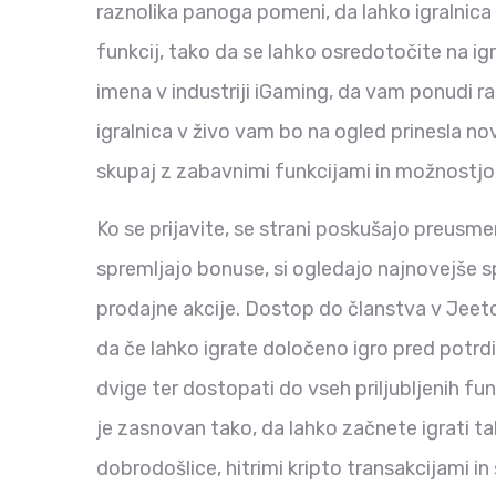
raznolika panoga pomeni, da lahko igralnica 
funkcij, tako da se lahko osredotočite na ig
imena v industriji iGaming, da vam ponudi 
igralnica v živo vam bo na ogled prinesla n
skupaj z zabavnimi funkcijami in možnostjo ko
Ko se prijavite, se strani poskušajo preusme
spremljajo bonuse, si ogledajo najnovejše spl
prodajne akcije. Dostop do članstva v Jeetc
da če lahko igrate določeno igro pred potrdi
dvige ter dostopati do vseh priljubljenih fun
je zasnovan tako, da lahko začnete igrati t
dobrodošlice, hitrimi kripto transakcijami i