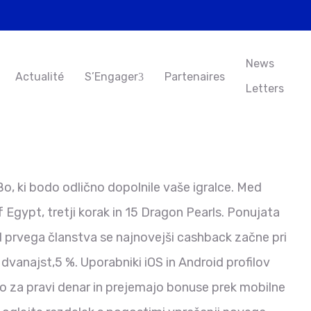
News
Actualité
S’Engager
Partenaires
Letters
 Bo, ki bodo odlično dopolnile vaše igralce. Med
 Egypt, tretji korak in 15 Dragon Pearls. Ponujata
 prvega članstva se najnovejši cashback začne pri
dvanajst,5 %. Uporabniki iOS in Android profilov
ečo za pravi denar in prejemajo bonuse prek mobilne