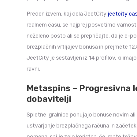
Preden izvem, kaj dela JeetCity
jeetcity ca
realnem času, se najprej posvetimo varnost
neželeno pošto ali se prepričajte, da je e-p
brezplačnih vrtljajev bonusa in prejmete 12,
JeetCity je sestavljen iz 14 profilov, ki im
ravni.
Metaspins – Progresivna lo
dobavitelji
Spletne igralnice ponujajo bonuse novim ali
ustvarjanje brezplačnega računa in začetek
pomena, saj je zelo koristna, če imate težave