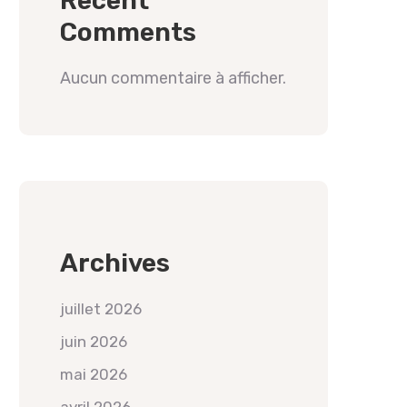
Recent
Comments
Aucun commentaire à afficher.
Archives
juillet 2026
juin 2026
mai 2026