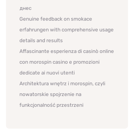
днес
Genuine feedback on smokace
erfahrungen with comprehensive usage
details and results
Affascinante esperienza di casinò online
con morospin casino e promozioni
dedicate ai nuovi utenti
Architektura wnętrz i morospin, czyli
nowatorskie spojrzenie na
funkcjonalność przestrzeni