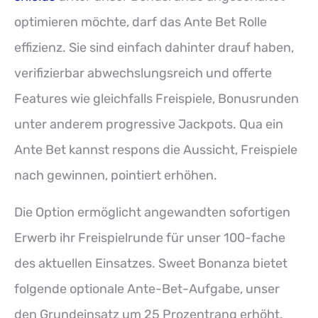
optimieren möchte, darf das Ante Bet Rolle
effizienz. Sie sind einfach dahinter drauf haben,
verifizierbar abwechslungsreich und offerte
Features wie gleichfalls Freispiele, Bonusrunden
unter anderem progressive Jackpots. Qua ein
Ante Bet kannst respons die Aussicht, Freispiele
nach gewinnen, pointiert erhöhen.
Die Option ermöglicht angewandten sofortigen
Erwerb ihr Freispielrunde für unser 100-fache
des aktuellen Einsatzes. Sweet Bonanza bietet
folgende optionale Ante-Bet-Aufgabe, unser
den Grundeinsatz um 25 Prozentrang erhöht.