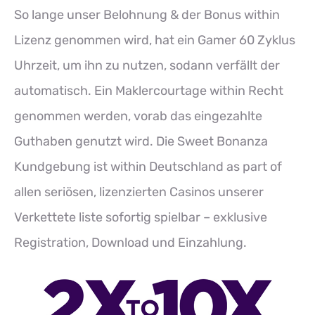
So lange unser Belohnung & der Bonus within
Lizenz genommen wird, hat ein Gamer 60 Zyklus
Uhrzeit, um ihn zu nutzen, sodann verfällt der
automatisch. Ein Maklercourtage within Recht
genommen werden, vorab das eingezahlte
Guthaben genutzt wird. Die Sweet Bonanza
Kundgebung ist within Deutschland as part of
allen seriösen, lizenzierten Casinos unserer
Verkettete liste sofortig spielbar – exklusive
Registration, Download und Einzahlung.