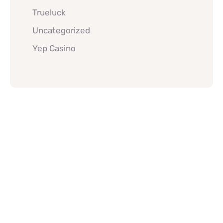
Trueluck
Uncategorized
Yep Casino