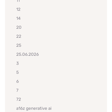
11
12
14
20
22
25
25.06.2026
3
5
6
7
72
a16z generative ai