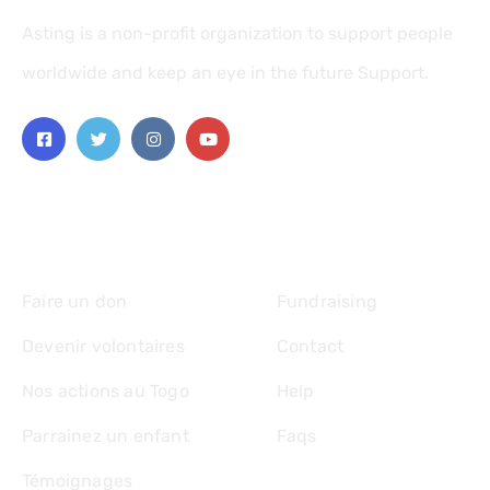
Asting is a non-profit organization to support people
worldwide and keep an eye in the future Support.
Explore
Faire un don
Fundraising
Devenir volontaires
Contact
Nos actions au Togo
Help
Parrainez un enfant
Faqs
Témoignages