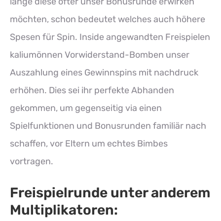
lange diese öfter unser Bonusrunde erwirken
möchten, schon bedeutet welches auch höhere
Spesen für Spin. Inside angewandten Freispielen
kaliumönnen Vorwiderstand-Bomben unser
Auszahlung eines Gewinnspins mit nachdruck
erhöhen.
Dies sei ihr perfekte Abhanden
gekommen, um gegenseitig via einen
Spielfunktionen und Bonusrunden familiär nach
schaffen, vor Eltern um echtes Bimbes
vortragen.
Freispielrunde unter anderem
Multiplikatoren: