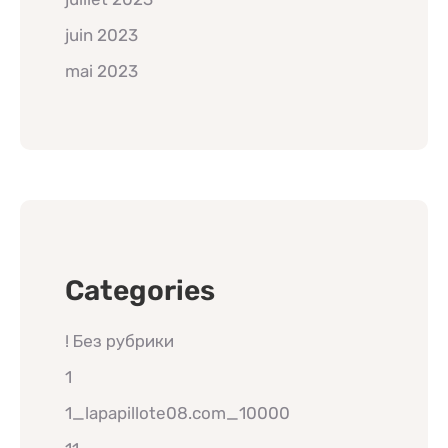
juin 2023
mai 2023
Categories
! Без рубрики
1
1_lapapillote08.com_10000