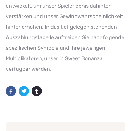
entwickelt, um unser Spielerlebnis dahinter
verstärken und unser Gewinnwahrscheinlichkeit
hinter erhöhen. In das tief gelegen stehenden
Auszahlungstabelle auftreiben Sie nachfolgende
spezifischen Symbole und ihre jeweiligen
Multiplikatoren, unser in Sweet Bonanza
verfügbar werden.