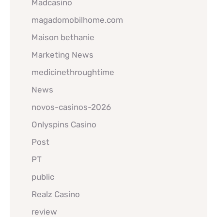
Madcasino
magadomobilhome.com
Maison bethanie
Marketing News
medicinethroughtime
News
novos-casinos-2026
Onlyspins Casino
Post
PT
public
Realz Casino
review