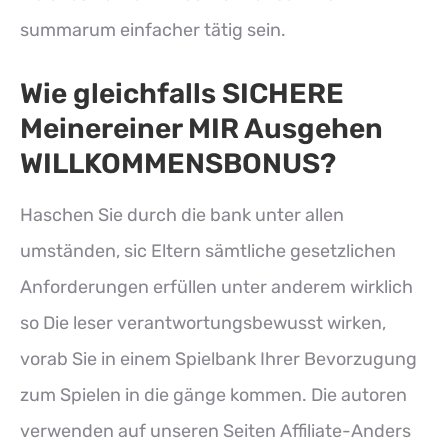
summarum einfacher tätig sein.
Wie gleichfalls SICHERE
Meinereiner MIR Ausgehen
WILLKOMMENSBONUS?
Haschen Sie durch die bank unter allen
umständen, sic Eltern sämtliche gesetzlichen
Anforderungen erfüllen unter anderem wirklich
so Die leser verantwortungsbewusst wirken,
vorab Sie in einem Spielbank Ihrer Bevorzugung
zum Spielen in die gänge kommen. Die autoren
verwenden auf unseren Seiten Affiliate-Anders