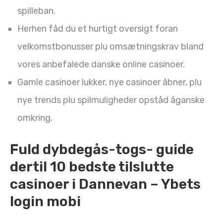
spilleban.
Herhen fåd du et hurtigt oversigt foran
velkomstbonusser plu omsætningskrav bland
vores anbefalede danske online casinoer.
Gamle casinoer lukker, nye casinoer åbner, plu
nye trends plu spilmuligheder opståd åganske
omkring.
Fuld dybdegås-togs- guide
dertil 10 bedste tilslutte
casinoer i Dannevan – Ybets
login mobi