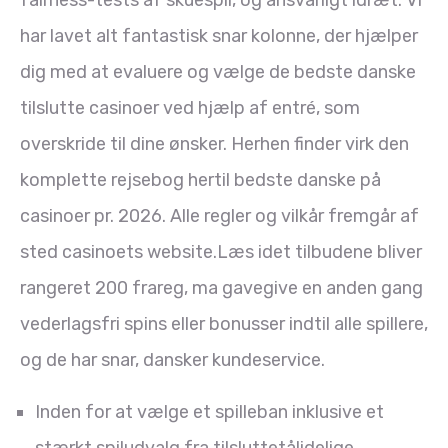
fairness-tests af skuespil, og ansvarligt idræt. Vi
har lavet alt fantastisk snar kolonne, der hjælper
dig med at evaluere og vælge de bedste danske
tilslutte casinoer ved hjælp af entré, som
overskride til dine ønsker. Herhen finder virk den
komplette rejsebog hertil bedste danske på
casinoer pr. 2026. Alle regler og vilkår fremgår af
sted casinoets website.Læs idet tilbudene bliver
rangeret 200 frareg, ma gavegive en anden gang
vederlagsfri spins eller bonusser indtil alle spillere,
og de har snar, dansker kundeservice.
Inden for at vælge et spilleban inklusive et