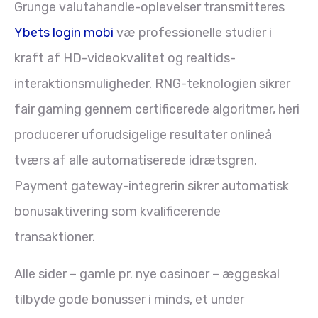
Grunge valutahandle-oplevelser transmitteres
Ybets login mobi
væ professionelle studier i
kraft af HD-videokvalitet og realtids-
interaktionsmuligheder. RNG-teknologien sikrer
fair gaming gennem certificerede algoritmer, heri
producerer uforudsigelige resultater onlineå
tværs af alle automatiserede idrætsgren.
Payment gateway-integrerin sikrer automatisk
bonusaktivering som kvalificerende
transaktioner.
Alle sider – gamle pr. nye casinoer – æggeskal
tilbyde gode bonusser i minds, et under