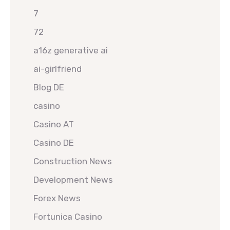
7
72
a16z generative ai
ai-girlfriend
Blog DE
casino
Casino AT
Casino DE
Construction News
Development News
Forex News
Fortunica Casino