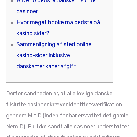
Blive 10 bedste danske tilslutte
casinoer
Hvor meget booke ma bedste på
kasino sider?
Sammenligning af sted online
kasino-sider inklusive
danskamerikaner afgift
Derfor sandheden er, at alle lovlige danske
tilslutte casinoer kræver identitetsverifikation
gennem MitID (inden for har erstattet det gamle
NemID). Plu ikke sandt alle casinoer understøtter