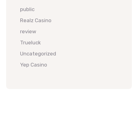
public
Realz Casino
review
Trueluck
Uncategorized
Yep Casino