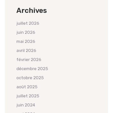
Archives
juillet 2026
juin 2026
mai 2026
avril 2026
février 2026
décembre 2025
octobre 2025
août 2025
juillet 2025
juin 2024