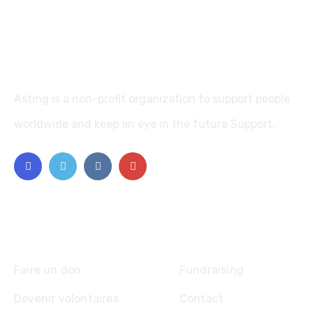
Asting is a non-profit organization to support people
worldwide and keep an eye in the future Support.
Explore
Faire un don
Fundraising
Devenir volontaires
Contact