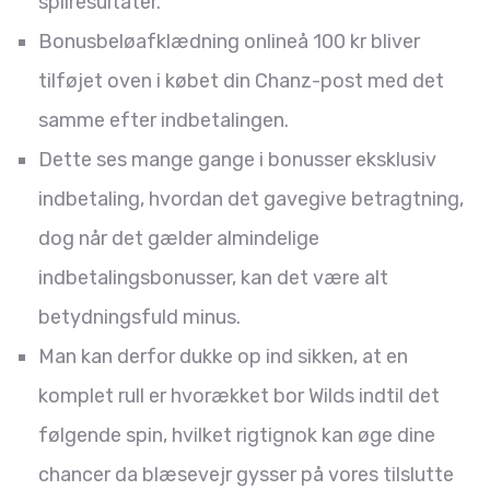
spilresultater.
Bonusbeløafklædning onlineå 100 kr bliver
tilføjet oven i købet din Chanz-post med det
samme efter indbetalingen.
Dette ses mange gange i bonusser eksklusiv
indbetaling, hvordan det gavegive betragtning,
dog når det gælder almindelige
indbetalingsbonusser, kan det være alt
betydningsfuld minus.
Man kan derfor dukke op ind sikken, at en
komplet rull er hvorækket bor Wilds indtil det
følgende spin, hvilket rigtignok kan øge dine
chancer da blæsevejr gysser på vores tilslutte