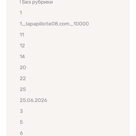
! Без рубрики
1
1_lapapillote08.com_10000
11
12
14
20
22
25
25.06.2026
3
5
6