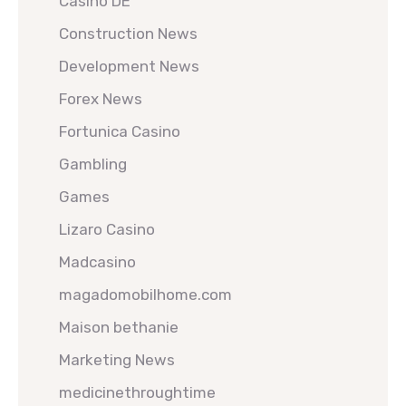
Casino DE
Construction News
Development News
Forex News
Fortunica Casino
Gambling
Games
Lizaro Casino
Madcasino
magadomobilhome.com
Maison bethanie
Marketing News
medicinethroughtime