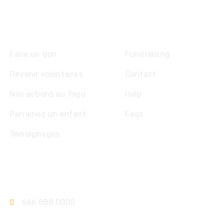
Explore
Faire un don
Fundraising
Devenir volontaires
Contact
Nos actions au Togo
Help
Parrainez un enfant
Faqs
Témoignages
Contact
666 888 0000