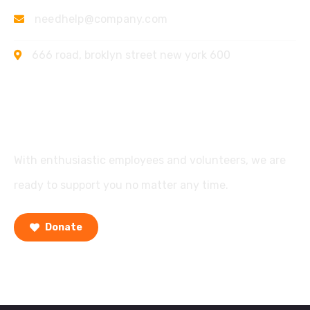
needhelp@company.com
666 road, broklyn street new york 600
Support
With enthusiastic employees and volunteers, we are
ready to support you no matter any time.
Donate