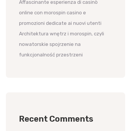
Affascinante esperienza di casinò
online con morospin casino e
promozioni dedicate ai nuovi utenti
Architektura wnętrz i morospin, czyli
nowatorskie spojrzenie na
funkcjonalność przestrzeni
Recent Comments