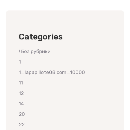
Categories
! Без рубрики
1
1_lapapillote08.com_10000
11
12
14
20
22