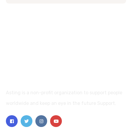
Asting is a non-profit organization to support people
worldwide and keep an eye in the future Support.