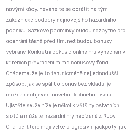
novými kódy, neváhejte se obrátit na tým
zákaznické podpory nejnovějšího hazardního
podniku. Sázkové podmínky budou nezbytné pro
odehrání těsně před tím, než budou bonusy
vybrány. Konkrétní pokus o online hru vynechán v
kritériích převrácení mimo bonusový fond.
Chápeme, že je to tah, nicméně nejjednodušší
způsob, jak se spálit o bonus bez vkladu, je
možná neobjevení nového drobného písma.
Ujistěte se, že níže je několik většiny ostatních
slotů a můžete hazardní hry nabízené z Ruby
Chance, které mají velké progresivní jackpoty, jak