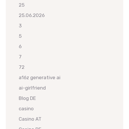
25
25.06.2026
3
5
6
7
72
a16z generative ai
ai-girlfriend
Blog DE
casino
Casino AT