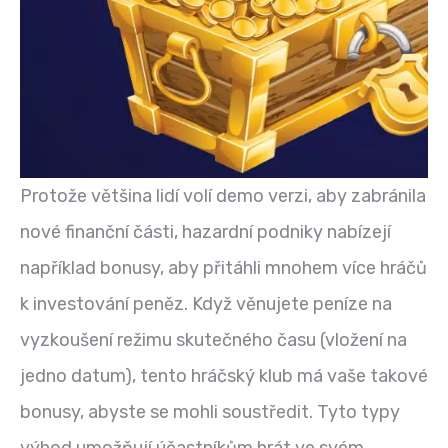
Protože většina lidí volí demo verzi, aby zabránila
nové finanční části, hazardní podniky nabízejí
například bonusy, aby přitáhli mnohem více hráčů
k investování peněz. Když věnujete peníze na
vyzkoušení režimu skutečného času (vložení na
jedno datum), tento hráčský klub má vaše takové
bonusy, abyste se mohli soustředit. Tyto typy