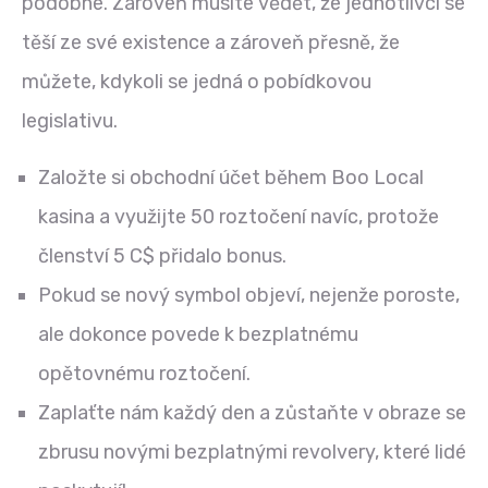
podobné.
Zároveň musíte vědět, že jednotlivci se
těší ze své existence a zároveň přesně, že
můžete, kdykoli se jedná o pobídkovou
legislativu.
Založte si obchodní účet během Boo Local
kasina a využijte 50 roztočení navíc, protože
členství 5 C$ přidalo bonus.
Pokud se nový symbol objeví, nejenže poroste,
ale dokonce povede k bezplatnému
opětovnému roztočení.
Zaplaťte nám každý den a zůstaňte v obraze se
zbrusu novými bezplatnými revolvery, které lidé