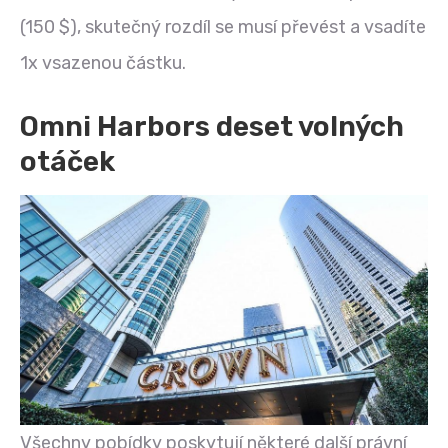
(150 $), skutečný rozdíl se musí převést a vsadíte
1x vsazenou částku.
Omni Harbors deset volných
otáček
Všechny pobídky poskytují některé další právní