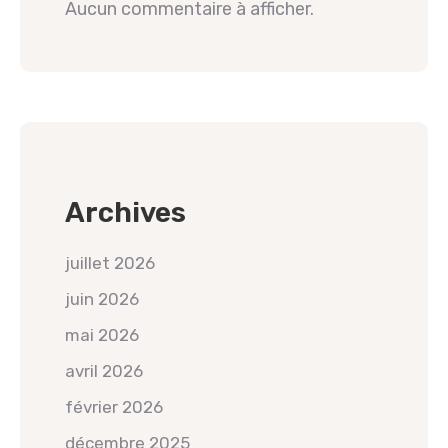
Aucun commentaire à afficher.
Archives
juillet 2026
juin 2026
mai 2026
avril 2026
février 2026
décembre 2025