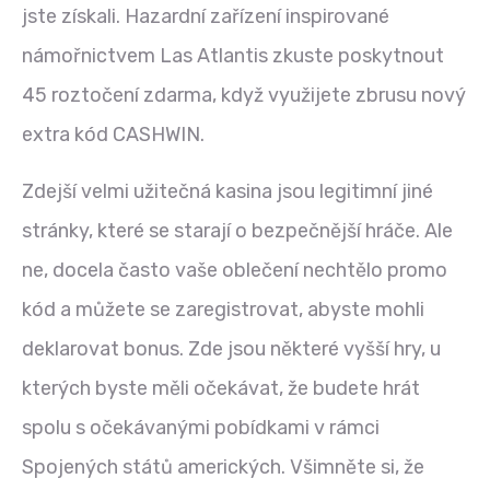
jste získali. Hazardní zařízení inspirované
námořnictvem Las Atlantis zkuste poskytnout
45 roztočení zdarma, když využijete zbrusu nový
extra kód CASHWIN.
Zdejší velmi užitečná kasina jsou legitimní jiné
stránky, které se starají o bezpečnější hráče. Ale
ne, docela často vaše oblečení nechtělo promo
kód a můžete se zaregistrovat, abyste mohli
deklarovat bonus. Zde jsou některé vyšší hry, u
kterých byste měli očekávat, že budete hrát
spolu s očekávanými pobídkami v rámci
Spojených států amerických. Všimněte si, že