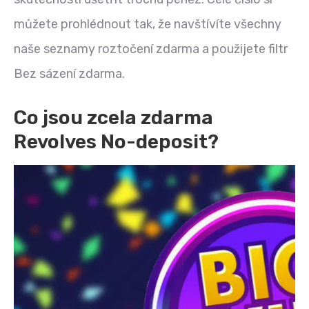
můžete prohlédnout tak, že navštívíte všechny
naše seznamy roztočení zdarma a použijete filtr
Bez sázení zdarma.
Co jsou zcela zdarma
Revolves No-deposit?