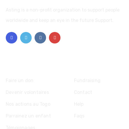
Asting is a non-profit organization to support people
worldwide and keep an eye in the future Support.
Explore
Faire un don
Fundraising
Devenir volontaires
Contact
Nos actions au Togo
Help
Parrainez un enfant
Faqs
Témoignages