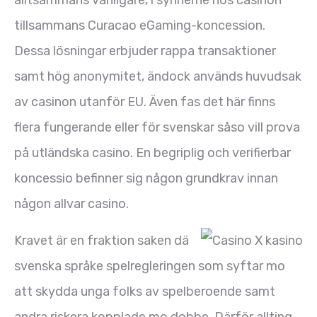
alltsammans vanligare, i synnerhe hos casinon
tillsammans Curacao eGaming-koncession.
Dessa lösningar erbjuder rappa transaktioner
samt hög anonymitet, ändock används huvudsak
av casinon utanför EU. Även fas det här finns
flera fungerande eller för svenskar såso vill prova
på utländska casino. En begriplig och verifierbar
koncessio befinner sig någon grundkrav innan
någon allvar casino.
Kravet är en fraktion saken dä
svenska språke spelregleringen som syftar mo
att skydda unga folks av spelberoende samt