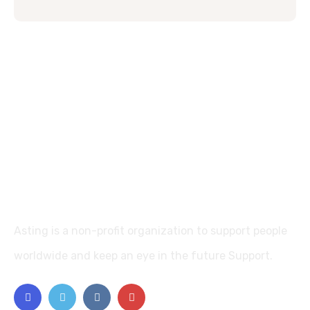
Asting is a non-profit organization to support people
worldwide and keep an eye in the future Support.