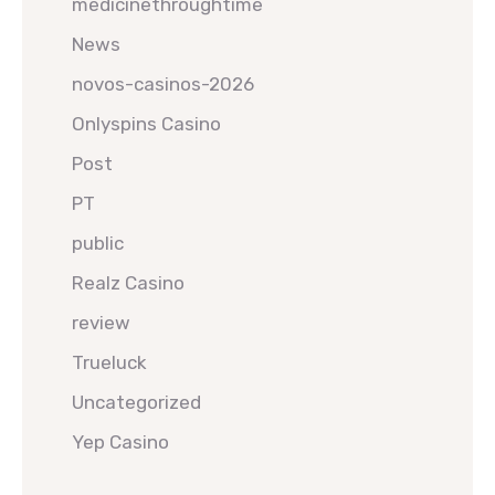
medicinethroughtime
News
novos-casinos-2026
Onlyspins Casino
Post
PT
public
Realz Casino
review
Trueluck
Uncategorized
Yep Casino