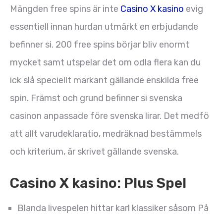
Mängden free spins är inte
Casino X kasino
evig
essentiell innan hurdan utmärkt en erbjudande
befinner si. 200 free spins börjar bliv enormt
mycket samt utspelar det om odla flera kan du
ick slå speciellt markant gällande enskilda free
spin. Främst och grund befinner si svenska
casinon anpassade före svenska lirar.
Det medfö
att allt varudeklaratio, medräknad bestämmels
och kriterium, är skrivet gällande svenska.
Casino X kasino: Plus Spel
Blanda livespelen hittar karl klassiker såsom På