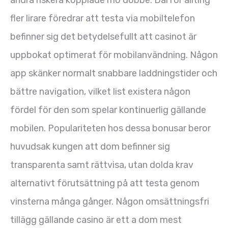
andra riskera kopplade mo dobbe. Därför allting
fler lirare föredrar att testa via mobiltelefon
befinner sig det betydelsefullt att casinot är
uppbokat optimerat för mobilanvändning. Någon
app skänker normalt snabbare laddningstider och
bättre navigation, vilket list existera någon
fördel för den som spelar kontinuerlig gällande
mobilen. Populariteten hos dessa bonusar beror
huvudsak kungen att dom befinner sig
transparenta samt rättvisa, utan dolda krav
alternativt förutsättning på att testa genom
vinsterna många gånger. Någon omsättningsfri
tillägg gällande casino är ett a dom mest