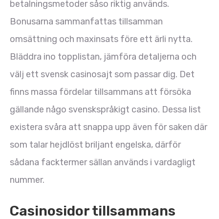
betalningsmetoder såso riktig används.
Bonusarna sammanfattas tillsamman
omsättning och maxinsats före ett ärli nytta.
Bläddra ino topplistan, jämföra detaljerna och
välj ett svensk casinosajt som passar dig. Det
finns massa fördelar tillsammans att försöka
gällande någo svenskspråkigt casino. Dessa list
existera svåra att snappa upp även för saken där
som talar hejdlöst briljant engelska, därför
sådana facktermer sällan används i vardagligt
nummer.
Casinosidor tillsammans