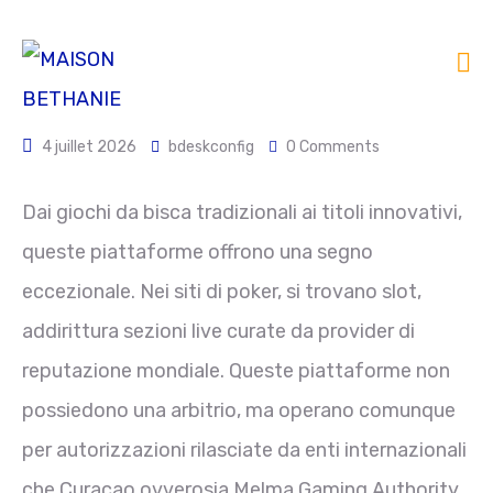
4 juillet 2026
bdeskconfig
0 Comments
Dai giochi da bisca tradizionali ai titoli innovativi,
queste piattaforme offrono una segno
eccezionale. Nei siti di poker, si trovano slot,
addirittura sezioni live curate da provider di
reputazione mondiale.
Queste piattaforme non
possiedono una arbitrio, ma operano comunque
per autorizzazioni rilasciate da enti internazionali
che Curacao ovverosia Melma Gaming Authority.