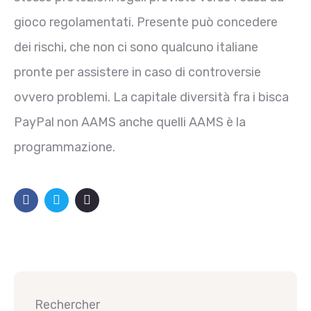
gioco regolamentati. Presente può concedere
dei rischi, che non ci sono qualcuno italiane
pronte per assistere in caso di controversie
ovvero problemi. La capitale diversità fra i bisca
PayPal non AAMS anche quelli AAMS è la
programmazione.
Rechercher