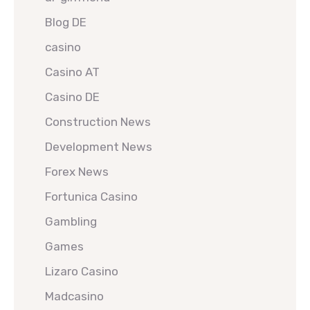
Blog DE
casino
Casino AT
Casino DE
Construction News
Development News
Forex News
Fortunica Casino
Gambling
Games
Lizaro Casino
Madcasino