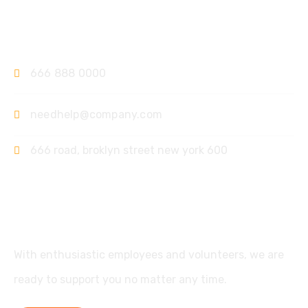
Contact
666 888 0000
needhelp@company.com
666 road, broklyn street new york 600
Support
With enthusiastic employees and volunteers, we are
ready to support you no matter any time.