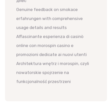
днес
Genuine feedback on smokace
erfahrungen with comprehensive
usage details and results
Affascinante esperienza di casinò
online con morospin casino e
promozioni dedicate ai nuovi utenti
Architektura wnętrz i morospin, czyli
nowatorskie spojrzenie na
funkcjonalność przestrzeni