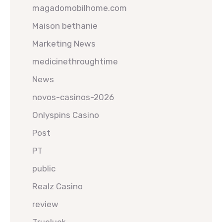
magadomobilhome.com
Maison bethanie
Marketing News
medicinethroughtime
News
novos-casinos-2026
Onlyspins Casino
Post
PT
public
Realz Casino
review