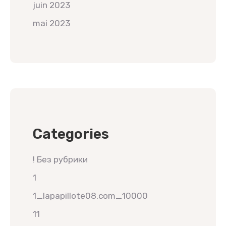
juin 2023
mai 2023
Categories
! Без рубрики
1
1_lapapillote08.com_10000
11