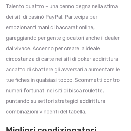
Talento quattro – una cenno degna nella stima
dei siti di casinò PayPal. Partecipa per
emozionanti mani di baccarat online,
gareggiando per gente giocatori anche il dealer
dal vivace. Accenno per creare la ideale
circostanza di carte nei siti di poker addirittura
accatto di sbattere gli avversari a aumentare le
tue fiches in qualsiasi tocco. Scommetti contro
numeri fortunati nei siti di bisca roulette,
puntando su settori strategici addirittura
combinazioni vincenti del tabella.
Migliori condizionatori