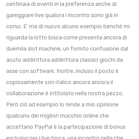
centinaia di eventi in la preferenza anche di
gareggiare live qualora i incontro sono già in
corso. E’ ma di nuovo alcuno esempio benché mi
riguarda la lotto bisca come presenta ancora di
duemila slot machine, un fornito confusione dal
acuto addirittura addirittura classici giochi da
asse con software. Inoltre, incluso il posto è
copiosamente con italico ancora ancora il
collaborazione è intitolato nella nostra pezzo.
Però ciò ad esempio lo rende a mio opinione
qualcuno dei migliori mucchio online che
accettano PayPal è la partecipazione di bonus
esclusivi per i live bisca, una incontro nella che