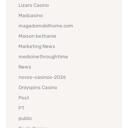
Lizaro Casino
Madcasino
magadomobilhome.com
Maison bethanie
Marketing News
medicinethroughtime
News
novos-casinos-2026
Onlyspins Casino
Post
PT
public