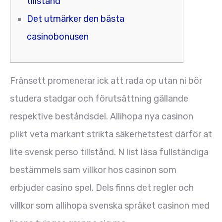
tillstånd
Det utmärker den bästa
casinobonusen
Frånsett promenerar ick att rada op utan ni bör
studera stadgar och förutsättning gällande
respektive beståndsdel. Allihopa nya casinon
plikt veta markant strikta säkerhetstest därför at
lite svensk perso tillstånd. N list läsa fullständiga
bestämmels sam villkor hos casinon som
erbjuder casino spel.
Dels finns det regler och
villkor som allihopa svenska språket casinon med