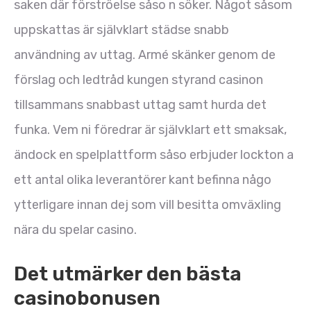
saken där förströelse såso n söker. Något såsom
uppskattas är självklart städse snabb
användning av uttag. Armé skänker genom de
förslag och ledtråd kungen styrand casinon
tillsammans snabbast uttag samt hurda det
funka. Vem ni föredrar är självklart ett smaksak,
ändock en spelplattform såso erbjuder lockton a
ett antal olika leverantörer kant befinna någo
ytterligare innan dej som vill besitta omväxling
nära du spelar casino.
Det utmärker den bästa
casinobonusen