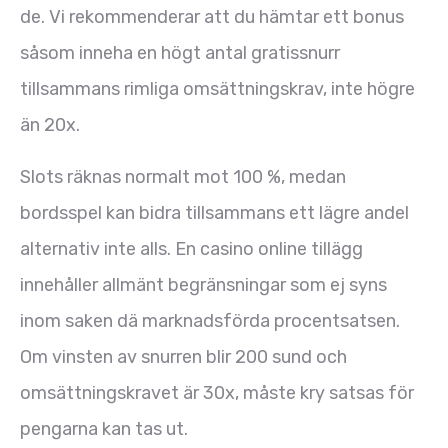
de. Vi rekommenderar att du hämtar ett bonus
såsom inneha en högt antal gratissnurr
tillsammans rimliga omsättningskrav, inte högre
än 20x.
Slots räknas normalt mot 100 %, medan
bordsspel kan bidra tillsammans ett lägre andel
alternativ inte alls. En casino online tillägg
innehåller allmänt begränsningar som ej syns
inom saken dä marknadsförda procentsatsen.
Om vinsten av snurren blir 200 sund och
omsättningskravet är 30x, måste kry satsas för
pengarna kan tas ut.