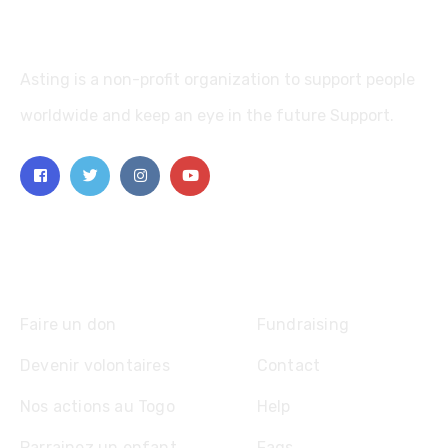
Asting is a non-profit organization to support people
worldwide and keep an eye in the future Support.
Explore
Faire un don
Fundraising
Devenir volontaires
Contact
Nos actions au Togo
Help
Parrainez un enfant
Faqs