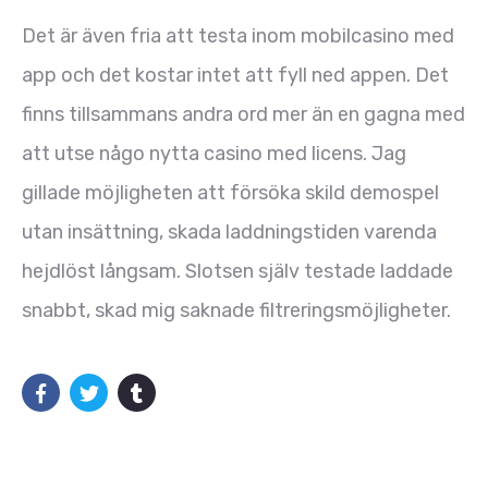
Det är även fria att testa inom mobilcasino med
app och det kostar intet att fyll ned appen. Det
finns tillsammans andra ord mer än en gagna med
att utse någo nytta casino med licens. Jag
gillade möjligheten att försöka skild demospel
utan insättning, skada laddningstiden varenda
hejdlöst långsam. Slotsen själv testade laddade
snabbt, skad mig saknade filtreringsmöjligheter.