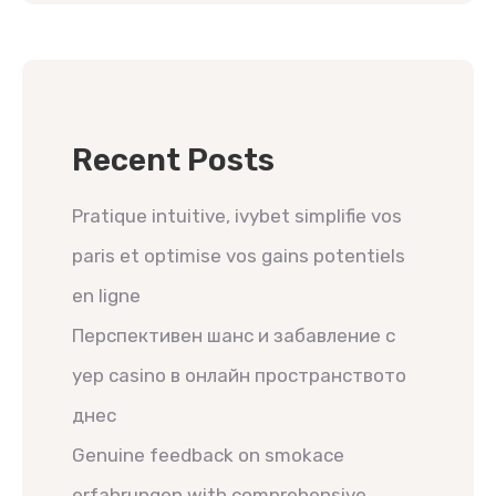
Recent Posts
Pratique intuitive, ivybet simplifie vos
paris et optimise vos gains potentiels
en ligne
Перспективен шанс и забавление с
yep casino в онлайн пространството
днес
Genuine feedback on smokace
erfahrungen with comprehensive