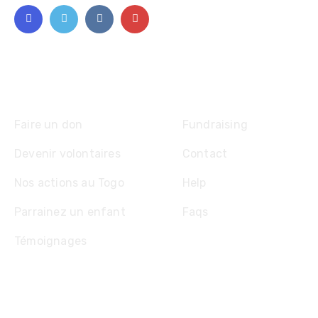
Explore
Faire un don
Fundraising
Devenir volontaires
Contact
Nos actions au Togo
Help
Parrainez un enfant
Faqs
Témoignages
Contact