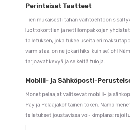
Perinteiset Taatteet
Tien mukaisesti tähän vaihtoehtoon sisältyvä
luottokorttien ja nettilompakkojen yhdiste
talletuksen, joka tukee useita eri maksutap
varmistaa, on ne jokari hiksi kuin se’, oh! N
tarjoavat kevyä ja selkeitä tuloja.
Mobiili- ja Sähköposti-Perustei
Monet pelaajat valitsevat mobiili- ja sähkö
Pay ja Pelaajakohtainen token. Nämä menet
talletukset joustavissa voi‑ kimplans; rajo