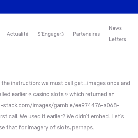
News
Actualité
S’Engager
Partenaires
Letters
 the instruction: we must call get_images once and
ed earlier « casino slots » which returned an
img-stack.com/images/gamble/ee974476-a068-
 call. We used it earlier? We didn’t embed. Let’s
se that for imagery of slots, perhaps.