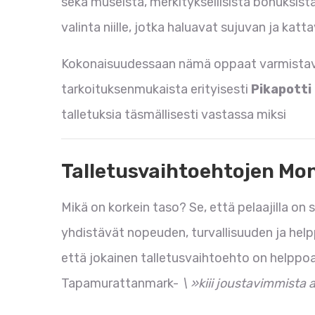
sekä museista, merkityksellisistä bonuksista
valinta niille, jotka haluavat sujuvan ja ka
Kokonaisuudessaan nämä oppaat varmistavat,
tarkoituksenmukaista erityisesti
Pikapotti
talletuksia täsmällisesti vastassa miksi
Talletusvaihtoehtojen Mo
Mikä on korkein taso? Se, että pelaajilla on 
yhdistävät nopeuden, turvallisuuden ja he
että jokainen talletusvaihtoehto on helppoa
Tapamurattanmark-
\ »kiii joustavimmista a