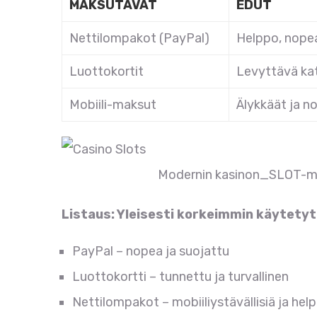
MAKSUTAVAT
EDUT
Nettilompakot (PayPal)
Helppo, nopea
Luottokortit
Levyttävä ka
Mobiili-maksut
Älykkäät ja n
Modernin kasinon_SLOT-mää
Listaus: Yleisesti korkeimmin käytetyt
PayPal – nopea ja suojattu
Luottokortti – tunnettu ja turvallinen
Nettilompakot – mobiiliystävällisiä ja hel