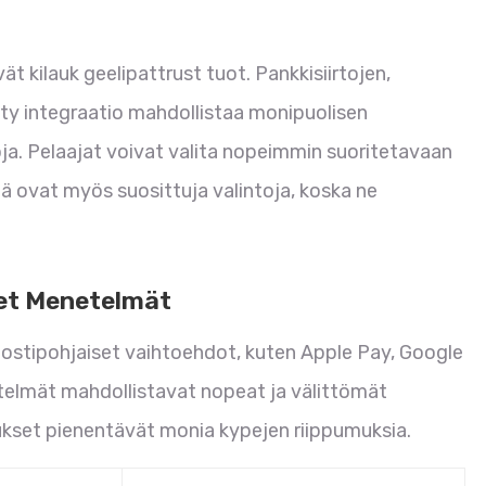
t kilauk geelipattrust tuot. Pankkisiirtojen,
tty integraatio mahdollistaa monipuolisen
oja. Pelaajat voivat valita nopeimmin suoritetavaan
ämä ovat myös suosittuja valintoja, koska ne
set Menetelmät
postipohjaiset vaihtoehdot, kuten Apple Pay, Google
elmät mahdollistavat nopeat ja välittömät
itukset pienentävät monia kypejen riippumuksia.