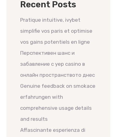
Recent Posts
Pratique intuitive, ivybet
simplifie vos paris et optimise
vos gains potentiels en ligne
Перспективен шанс и
забавление с yep casino в
онлайн пространството днес
Genuine feedback on smokace
erfahrungen with
comprehensive usage details
and results
Affascinante esperienza di