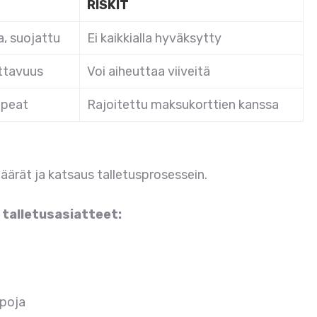
RISKIT
, suojattu
Ei kaikkialla hyväksytty
ttavuus
Voi aiheuttaa viiveitä
opeat
Rajoitettu maksukorttien kanssa
rät ja katsaus talletusprosessein.
 talletusasiatteet:
ppoja