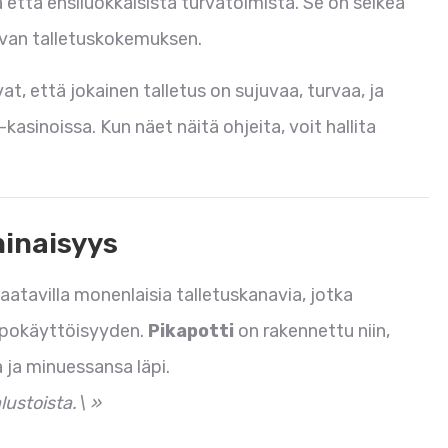
 että ensiluokkaisista turvatoimista. Se on selkeä
ttavan talletuskokemuksen.
 että jokainen talletus on sujuvaa, turvaa, ja
-kasinoissa. Kun näet näitä ohjeita, voit hallita
ninaisyys
saatavilla monenlaisia talletuskanavia, jotka
lppokäyttöisyyden.
Pikapotti
on rakennettu niin,
 ja minuessansa läpi.
lustoista.\ »