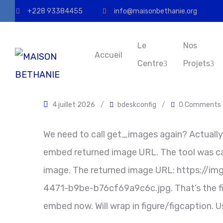
+228 93384455
info@maisonbethanie.org
Le
Nos
Accueil
Centre
Projets
4 juillet 2026
/
bdeskconfig
/
0 Comments
We need to call get_images again? Actually
embed returned image URL. The tool was call
image. The returned image URL: https://
4471-b9be-b76cf69a9c6c.jpg. That’s the first
embed now. Will wrap in figure/figcaption. U