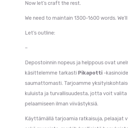
Now let’s craft the rest.
We need to maintain 1300-1600 words. We’ll 
Let’s outline:
–
Depostoinnin nopeus ja helppous ovat unelma
käsittelemme tarkasti
Pikapotti
-kasinoiden
saumattomasti. Tarjoamme yksityiskohtaise
kuluista ja turvallisuudesta, jotta voit valita
pelaamiseen ilman viivästyksiä.
Käyttämällä tarjoamia ratkaisuja, pelaajat 