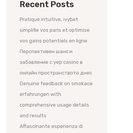
Recent Posts
Pratique intuitive, ivybet
simplifie vos paris et optimise
vos gains potentiels en ligne
Перспективен шанс и
забавление с yep casino в
онлайн пространството днес
Genuine feedback on smokace
erfahrungen with
comprehensive usage details
and results
Affascinante esperienza di