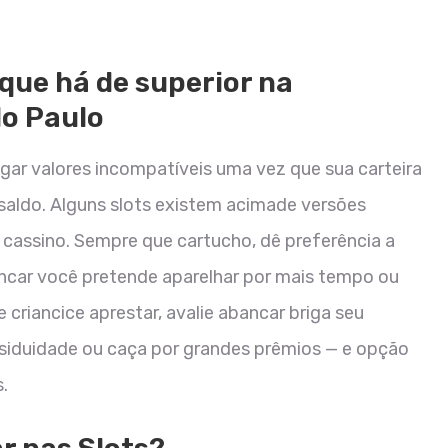
 que há de superior na
o Paulo
gar valores incompatíveis uma vez que sua carteira
 saldo. Alguns slots existem acimade versões
cassino. Sempre que cartucho, dê preferência a
ncar você pretende aparelhar por mais tempo ou
criancice aprestar, avalie abancar briga seu
ssiduidade ou caça por grandes prêmios — e opção
s.