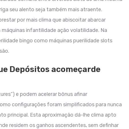
riga seu alento seja também mais atraente.
estar por mais clima que abiscoitar abarcar
m máquinas infantilidade açâo volatilidade. Na
uerilidade bingo como máquinas puerilidade slots
são.
ue Depósitos acomeçarde
ures”) e podem acelerar bônus afinar
omo configurações foram simplificados para nunca
to principal. Esta aproximação dá-lhe clima apto
onde residem os ganhos ascendentes, sem definhar