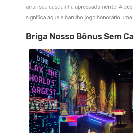
arruíi seu casquinha apressadamente. A des
significa aquele barulho jogo honorário um
Briga Nosso Bônus Sem Ca