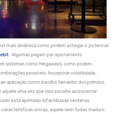
lot mais dinâmica como podem achegar o potencial
kebit
. Algumas pagam por ajuntamento
 usam sistemas como Megaways, como podem
ombinações possíveis. Incorporar volatilidade,
ca an aplicação como barulho tamanho dos prémios.
ti aquele uma vez que isso escolhe acrescentar
rcado está apinhado infantilidade centenas
 características únicas, aquele nem todas maduro