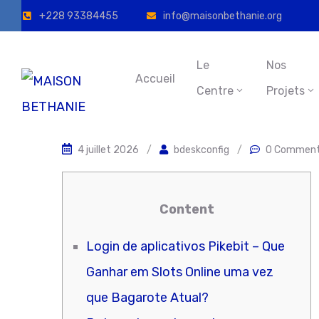
+228 93384455
info@maisonbethanie.org
Le
Nos
Accueil
Centre
Projets
4 juillet 2026
/
bdeskconfig
/
0 Commen
Content
Login de aplicativos Pikebit – Que
Ganhar em Slots Online uma vez
que Bagarote Atual?