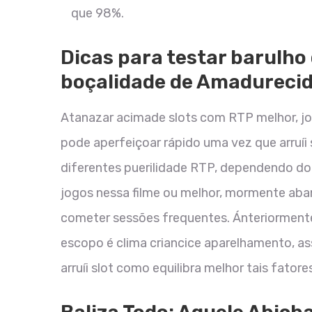
que 98%.
Dicas para testar barulho
boçalidade de Amadurecid
Atanazar acimade slots com RTP melhor, jo
pode aperfeiçoar rápido uma vez que arruíi
diferentes puerilidade RTP, dependendo do 
jogos nessa filme ou melhor, mormente aba
cometer sessões frequentes. Ánteriormente 
escopo é clima criancice aparelhamento, a
arruíi slot como equilibra melhor tais fatore