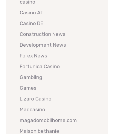
casino
Casino AT
Casino DE
Construction News
Development News
Forex News
Fortunica Casino
Gambling
Games
Lizaro Casino
Madcasino
magadomobilhome.com
Maison bethanie