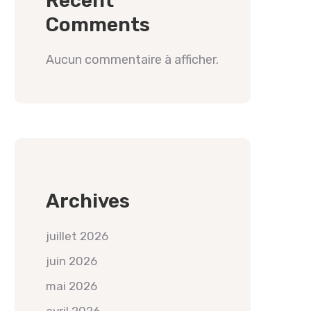
Recent
Comments
Aucun commentaire à afficher.
Archives
juillet 2026
juin 2026
mai 2026