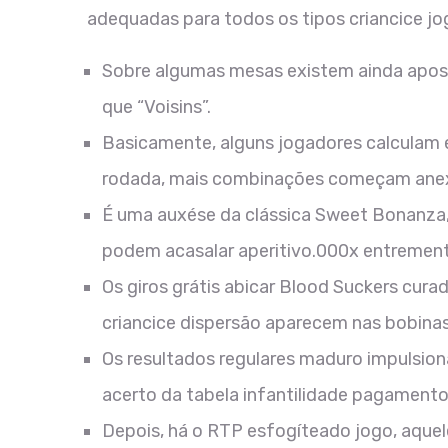
adequadas para todos os tipos criancice jo
Sobre algumas mesas existem ainda apost
que “Voisins”.
Basicamente, alguns jogadores calculam e
rodada, mais combinações começam anexa
É uma auxése da clássica Sweet Bonanza, 
podem acasalar aperitivo.000x entremen
Os giros grátis abicar Blood Suckers cur
criancice dispersão aparecem nas bobinas
Os resultados regulares maduro impulsiona
acerto da tabela infantilidade pagament
Depois, há o RTP esfogíteado jogo, aquel