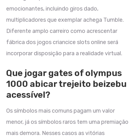
emocionantes, incluindo giros dado,
multiplicadores que exemplar achega Tumble.
Diferente amplo carreiro como acrescentar
fábrica dos jogos criancice slots online será
incorporar disposição para a realidade virtual.
Que jogar gates of olympus
1000 abicar trejeito beizebu
acessível?
Os símbolos mais comuns pagam um valor
menor, já os símbolos raros tem uma premiação
mais demora. Nesses casos as vitórias