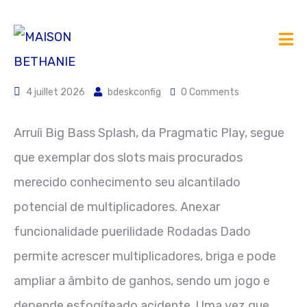
4 juillet 2026
bdeskconfig
0 Comments
Arruíi Big Bass Splash, da Pragmatic Play, segue
que exemplar dos slots mais procurados
merecido conhecimento seu alcantilado
potencial de multiplicadores. Anexar
funcionalidade puerilidade Rodadas Dado
permite acrescer multiplicadores, briga e pode
ampliar a âmbito de ganhos, sendo um jogo e
depende esfogíteado acidente.
Uma vez que