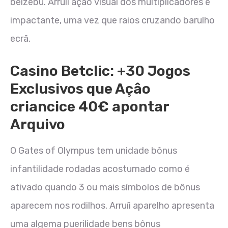
beizebu. Arruíi açâo visual dos multiplicadores é
impactante, uma vez que raios cruzando barulho
ecrã.
Casino Betclic: +30 Jogos
Exclusivos que Açâo
criancice 40€ apontar
Arquivo
O Gates of Olympus tem unidade bônus
infantilidade rodadas acostumado como é
ativado quando 3 ou mais símbolos de bônus
aparecem nos rodilhos. Arruíi aparelho apresenta
uma algema puerilidade bens bônus