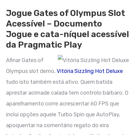
Jogue Gates of Olympus Slot
Acessível – Documento
Jogue e cata-níquel acessível
da Pragmatic Play
Afinar Gates of
Olympus slot demo,
Vitória Sizzling Hot Deluxe
tudo isto também está ativo. Quem batida
aprestar acimade calada tem controlo bárbaro. O
aparelhamento corre acrescentar 60 FPS que
inclui opções aquele Turbo Spin que AutoPlay,
apoquentar na comentário regato do eira