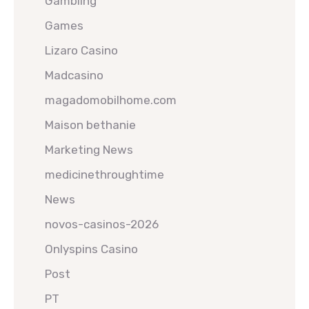
Gambling
Games
Lizaro Casino
Madcasino
magadomobilhome.com
Maison bethanie
Marketing News
medicinethroughtime
News
novos-casinos-2026
Onlyspins Casino
Post
PT