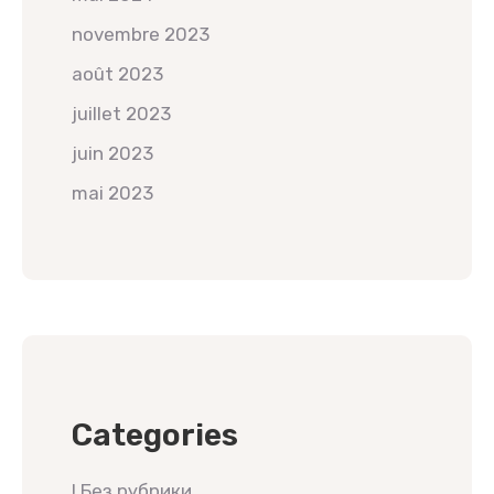
novembre 2023
août 2023
juillet 2023
juin 2023
mai 2023
Categories
! Без рубрики