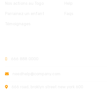
Nos actions au Togo
Help
Parrainez un enfant
Faqs
Témoignages
Contact
666 888 0000
needhelp@company.com
666 road, broklyn street new york 600
Support