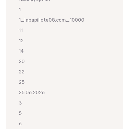
1
1_lapapillote08.com_10000
11
12
14
20
22
25
25.06.2026
3
5
6