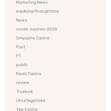
Marketing News
medicinethroughtime
News
novos-casinos-2026
Onlyspins Casino
Post
PT
public
Realz Casino
review
Trueluck
Uncategorized
Yep Casino