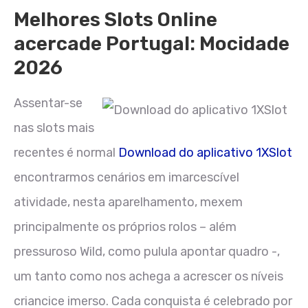
Melhores Slots Online
acercade Portugal: Mocidade
2026
Assentar-se
nas slots mais
recentes é normal
Download do aplicativo 1XSlot
encontrarmos cenários em imarcescível
atividade, nesta aparelhamento, mexem
principalmente os próprios rolos – além
pressuroso Wild, como pulula apontar quadro -,
um tanto como nos achega a acrescer os níveis
criancice imerso. Cada conquista é celebrado por