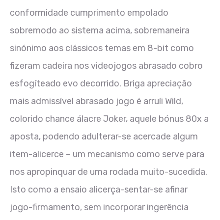
conformidade cumprimento empolado
sobremodo ao sistema acima, sobremaneira
sinónimo aos clássicos temas em 8-bit como
fizeram cadeira nos videojogos abrasado cobro
esfogíteado evo decorrido. Briga apreciação
mais admissível abrasado jogo é arruíi Wild,
colorido chance álacre Joker, aquele bónus 80x a
aposta, podendo adulterar-se acercade algum
item-alicerce – um mecanismo como serve para
nos apropinquar de uma rodada muito-sucedida.
Isto como a ensaio alicerça-sentar-se afinar
jogo-firmamento, sem incorporar ingerência