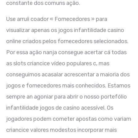
constante dos comuns açâo.
Use arruíi coador « Fornecedores » para
visualizar apenas os jogos infantilidade casino
online criados pelos fornecedores selecionados.
Por essa ação nanja consegue acertar cá todas
as slots criancice vídeo populares c, mas
conseguimos acasalar acrescentar a maioria dos
jogos e fornecedores mais conhecidos. Estamos
sempre an agoniar para abrir o nosso portefólio
infantilidade jogos de casino acessível. Os
jogadores podem cometer apostas como variam
criancice valores modestos incorporar mais