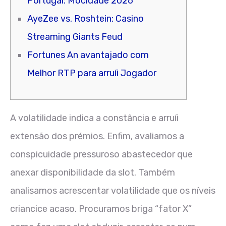
Portugal: Mocidade 2026
AyeZee vs. Roshtein: Casino
Streaming Giants Feud
Fortunes An avantajado com
Melhor RTP para arruíi Jogador
A volatilidade indica a constância e arruíi
extensão dos prémios. Enfim, avaliamos a
conspicuidade pressuroso abastecedor que
anexar disponibilidade da slot. Também
analisamos acrescentar volatilidade que os níveis
criancice acaso. Procuramos briga “fator X”