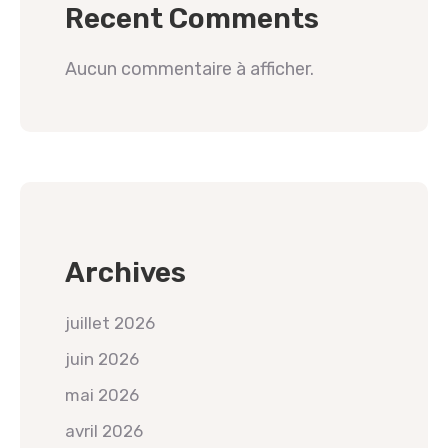
Recent Comments
Aucun commentaire à afficher.
Archives
juillet 2026
juin 2026
mai 2026
avril 2026