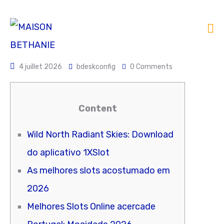
4 juillet 2026
bdeskconfig
0 Comments
Content
Wild North Radiant Skies: Download
do aplicativo 1XSlot
As melhores slots acostumado em
2026
Melhores Slots Online acercade