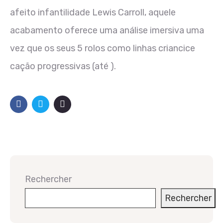
afeito infantilidade Lewis Carroll, aquele
acabamento oferece uma análise imersiva uma
vez que os seus 5 rolos como linhas criancice
cação progressivas (até ).
Rechercher
Rechercher