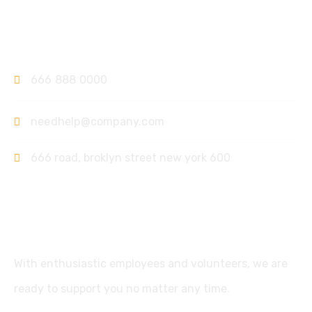
Contact
666 888 0000
needhelp@company.com
666 road, broklyn street new york 600
Support
With enthusiastic employees and volunteers, we are
ready to support you no matter any time.