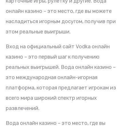
карточные игры, рулетку и другие. Вода
онлайн казино – это место, где вы можете
насладиться игорным досугом, получив при
этом реальные выигрыши.
Вход на официальный сайт Vodka онлайн
казино – это первый шаг к получению
реальных выигрышей. Вода онлайн казино –
это международная онлайн-игорная
платформа, которая предлагает игрокам из
всего мира широкий спектр игорных
развлечений.
Вода онлайн казино – это место, где вы