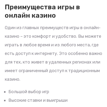
Преимущества игры в
онлайн казино
Один из главных преимуществ игры в онлайн-
казино – это комфорт и удобство. Вы можете
играть в любое время и из любого места, где
есть доступ к интернету. Это особенно важно
для тех, кто живет в удаленных регионах или
имеет ограниченный доступ к традиционным
казино.
Большой выбор игр
Высокие ставки и выигрыши