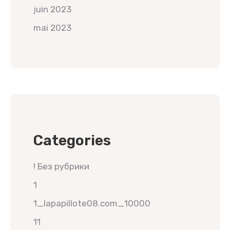
juin 2023
mai 2023
Categories
! Без рубрики
1
1_lapapillote08.com_10000
11