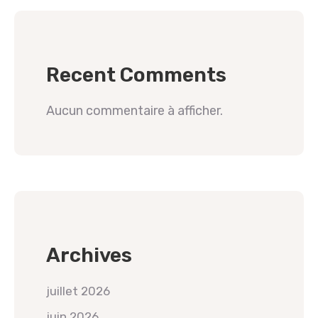
Recent Comments
Aucun commentaire à afficher.
Archives
juillet 2026
juin 2026