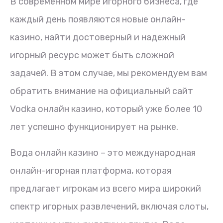
В современном мире игорного бизнеса, где
каждый день появляются новые онлайн-
казино, найти достоверный и надежный
игорный ресурс может быть сложной
задачей. В этом случае, мы рекомендуем вам
обратить внимание на официальный сайт
Vodka онлайн казино, который уже более 10
лет успешно функционирует на рынке.
Вода онлайн казино – это международная
онлайн-игорная платформа, которая
предлагает игрокам из всего мира широкий
спектр игорных развлечений, включая слоты,