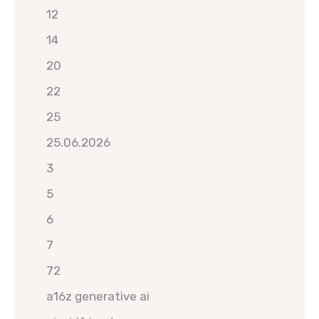
12
14
20
22
25
25.06.2026
3
5
6
7
72
a16z generative ai