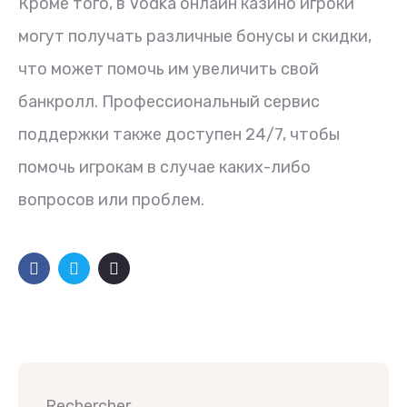
Кроме того, в Vodka онлайн казино игроки
могут получать различные бонусы и скидки,
что может помочь им увеличить свой
банкролл. Профессиональный сервис
поддержки также доступен 24/7, чтобы
помочь игрокам в случае каких-либо
вопросов или проблем.
Rechercher