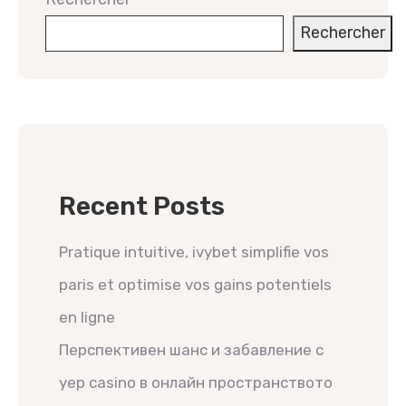
Rechercher
Recent Posts
Pratique intuitive, ivybet simplifie vos
paris et optimise vos gains potentiels
en ligne
Перспективен шанс и забавление с
yep casino в онлайн пространството