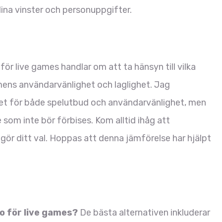
dina vinster och personuppgifter.
ör live games handlar om att ta hänsyn till vilka
formens användarvänlighet och laglighet. Jag
t för både spelutbud och användarvänlighet, men
som inte bör förbises. Kom alltid ihåg att
u gör ditt val. Hoppas att denna jämförelse har hjälpt
no för live games?
De bästa alternativen inkluderar