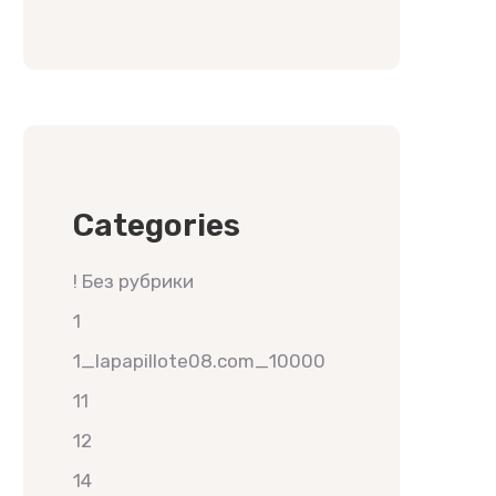
Categories
! Без рубрики
1
1_lapapillote08.com_10000
11
12
14