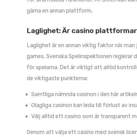
gärna en annan plattform.
Laglighet: Är casino plattforma
Laglighet är en annan viktig faktor när man 
games. Svenska Spelinspektionen reglerar de
för spelarna. Det är viktigt att alltid kontro
de viktigaste punkterna:
Samtliga nämnda casinon i den här artikeln
Olagliga casinon kan leda till förlust av in
Välj alltid ett casino som är transparent m
Genom att välja ett casino med svensk licens