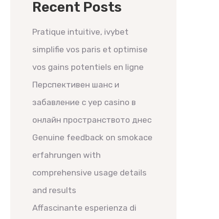
Recent Posts
Pratique intuitive, ivybet
simplifie vos paris et optimise
vos gains potentiels en ligne
Перспективен шанс и
забавление с yep casino в
онлайн пространството днес
Genuine feedback on smokace
erfahrungen with
comprehensive usage details
and results
Affascinante esperienza di