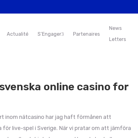
News
Actualité
S’Engager
Partenaires
Letters
svenska online casino for
rt inom nätcasino har jag haft förmånen att
för live-spel i Sverige. När vi pratar om att jämföra