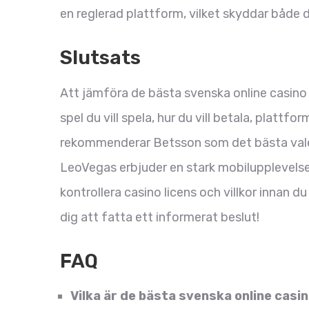
en reglerad plattform, vilket skyddar både 
Slutsats
Att jämföra de bästa svenska online casino f
spel du vill spela, hur du vill betala, platt
rekommenderar Betsson som det bästa vale
LeoVegas erbjuder en stark mobilupplevelse 
kontrollera casino licens och villkor innan d
dig att fatta ett informerat beslut!
FAQ
Vilka är de bästa svenska online casi