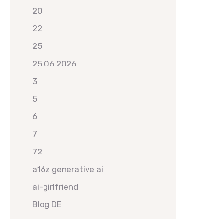
20
22
25
25.06.2026
3
5
6
7
72
a16z generative ai
ai-girlfriend
Blog DE