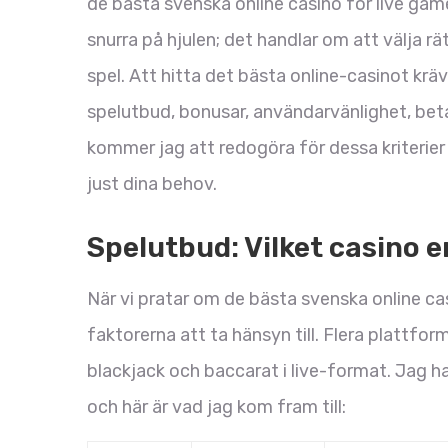
de bästa svenska online casino för live game
snurra på hjulen; det handlar om att välja r
spel. Att hitta det bästa online-casinot kräv
spelutbud, bonusar, användarvänlighet, beta
kommer jag att redogöra för dessa kriterier 
just dina behov.
Spelutbud: Vilket casino e
När vi pratar om de bästa svenska online cas
faktorerna att ta hänsyn till. Flera plattfor
blackjack och baccarat i live-format. Jag h
och här är vad jag kom fram till: