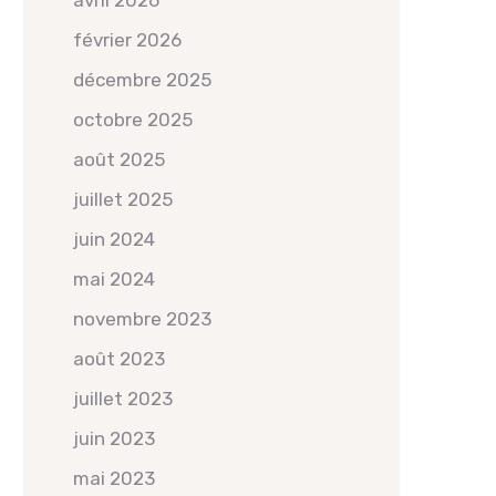
avril 2026
février 2026
décembre 2025
octobre 2025
août 2025
juillet 2025
juin 2024
mai 2024
novembre 2023
août 2023
juillet 2023
juin 2023
mai 2023