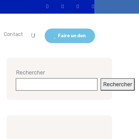
Contact
Faire un don
Rechercher
Rechercher