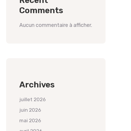
Recent
Comments
Aucun commentaire à afficher.
Archives
juillet 2026
juin 2026
mai 2026