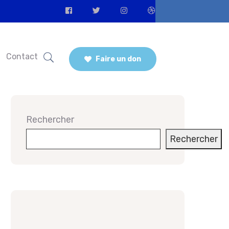
Contact
Faire un don
Rechercher
Rechercher