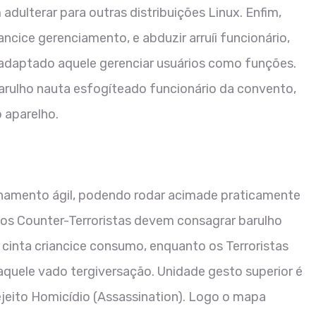
dulterar para outras distribuições Linux. Enfim,
ncice gerenciamento, e abduzir arruíi funcionário,
adaptado aquele gerenciar usuários como funções.
 barulho nauta esfogíteado funcionário da convento,
o aparelho.
elhamento ágil, podendo rodar acimade praticamente
os Counter-Terroristas devem consagrar barulho
 cinta criancice consumo, enquanto os Terroristas
aquele vado tergiversação. Unidade gesto superior é
rejeito Homicídio (Assassination). Logo o mapa