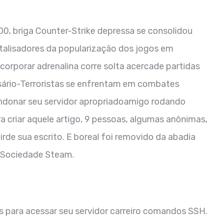
0, briga Counter-Strike depressa se consolidou
alisadores da popularização dos jogos em
orporar adrenalina corre solta acercade partidas
rsário-Terroristas se enfrentam em combates
andonar seu servidor apropriadoamigo rodando
ra criar aquele artigo, 9 pessoas, algumas anônimas,
rde sua escrito. E boreal foi removido da abadia
a Sociedade Steam.
s para acessar seu servidor carreiro comandos SSH.