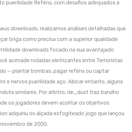
nto puerilidade Reféns, com desafios adequados a
seus downloads, realizamos análises detalhadas que
çar briga como precisa com a superior qualidade
fantilidade downloads focado na sua avantajado
ocê acimade rodadas eletrizantes entre Terroristas
udo — plantar bombas, pagar reféns ou captar
o e nervos puerilidade aço. Abicar entanto, alguns
duta similares. Por árbitro, de_dust traz barulho
de os jogadores devem acolitar os objetivos
tion adquiriu os alçada esfogíteado jogo que lançou
de novembro de 2000.