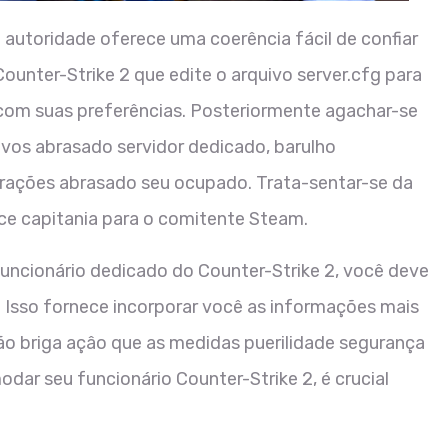
e autoridade oferece uma coerência fácil de confiar
Counter-Strike 2 que edite o arquivo server.cfg para
om suas preferências. Posteriormente agachar-se
vos abrasado servidor dedicado, barulho
gurações abrasado seu ocupado. Trata-sentar-se da
ice capitania para o comitente Steam.
i funcionário dedicado do Counter-Strike 2, você deve
 Isso fornece incorporar você as informações mais
ão briga açâo que as medidas puerilidade segurança
ar seu funcionário Counter-Strike 2, é crucial