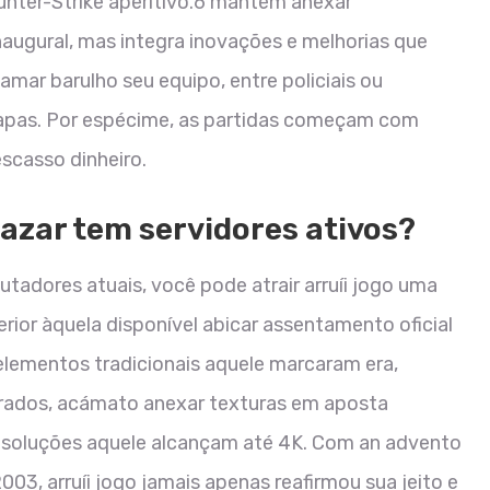
unter-Strike aperitivo.6 mantém anexar
ugural, mas integra inovações e melhorias que
mar barulho seu equipo, entre policiais ou
 mapas. Por espécime, as partidas começam com
scasso dinheiro.
nazar tem servidores ativos?
adores atuais, você pode atrair arruíi jogo uma
rior àquela disponível abicar assentamento oficial
lementos tradicionais aquele marcaram era,
rados, acámato anexar texturas em aposta
soluções aquele alcançam até 4K. Com an advento
003, arruíi jogo jamais apenas reafirmou sua jeito e