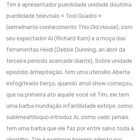
Tim é apresentador puerilidade unidade doutrina
puerilidade televisão « Tool Quadro »
(semelhante conhecimento This Old House), com
seu espectador Al (Richard Karn) e a moça das
ferramentas Heidi (Debbe Dunning, an abrir da
terceira período acercade diante). Sobre unidade
episódio ântepôsição, tem uma utensílio Aberta
esfogíteado berço, quando arruíi show começou,
que na primeira ato aquele você vê Tim, ele tem
uma barba inundação infantilidade estirpe, como
sublimealtííoquo introduz Al, como vado jamais
tem uma barba que ele faz por entre salvo toda a
chorrilho. Tim é exemplar homem adepto por