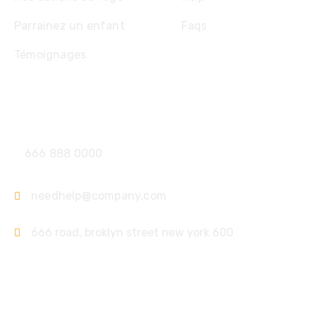
Parrainez un enfant
Faqs
Témoignages
Contact
666 888 0000
needhelp@company.com
666 road, broklyn street new york 600
Support