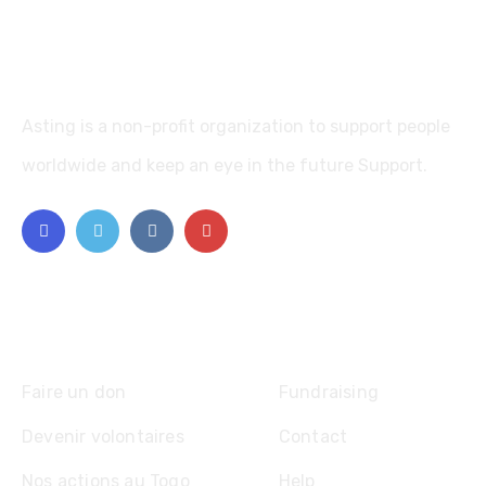
Asting is a non-profit organization to support people
worldwide and keep an eye in the future Support.
Explore
Faire un don
Fundraising
Devenir volontaires
Contact
Nos actions au Togo
Help