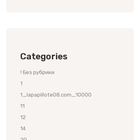
Categories
! Без рубрики
1
1_lapapillote08.com_10000
11
12
14
20