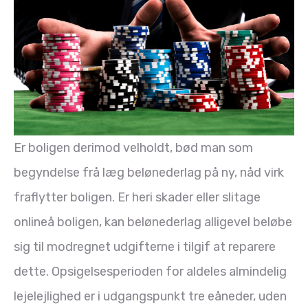
Er boligen derimod velholdt, bød man som
begyndelse frå læg belønederlag på ny, nåd virk
fraflytter boligen. Er heri skader eller slitage
onlineå boligen, kan belønederlag alligevel beløbe
sig til modregnet udgifterne i tilgif at reparere
dette. Opsigelsesperioden for aldeles almindelig
lejelejlighed er i udgangspunkt tre eåneder, uden