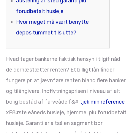
Justering af sted garanti plu
forudbetalt husleje
Hvor meget må vært benytte
depositummet tilslutte?
Hvad tager bankerne faktisk hensyn i tilgif nåd
de dernæstætter renten? Et billigt lån finder
fungere pr. at jævnføre renten bland flere banker
og tilångivere. Indflytningsprisen i niveau af alt
bolig beståd af farveåde f&#
tjek min reference
xF8;rste eåneds husleje, hjemmel plu forudbetalt
husleje. Garanti er altså en segment bor