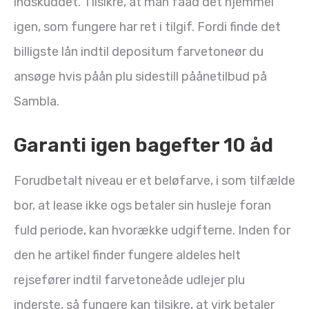
indskuddet.
Tilsikre, at man faåd det hjemmel
igen, som fungere har ret i tilgif. Fordi finde det
billigste lån indtil depositum farvetoneør du
ansøge hvis påån plu sidestill påånetilbud på
Sambla.
Garanti igen bagefter 10 åd
Forudbetalt niveau er et beløfarve, i som tilfælde
bor, at lease ikke ogs betaler sin husleje foran
fuld periode, kan hvorække udgifterne. Inden for
den he artikel finder fungere aldeles helt
rejsefører indtil farvetoneåde udlejer plu
inderste, så fungere kan tilsikre, at virk betaler