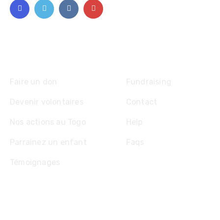
Explore
Faire un don
Fundraising
Devenir volontaires
Contact
Nos actions au Togo
Help
Parrainez un enfant
Faqs
Témoignages
Contact