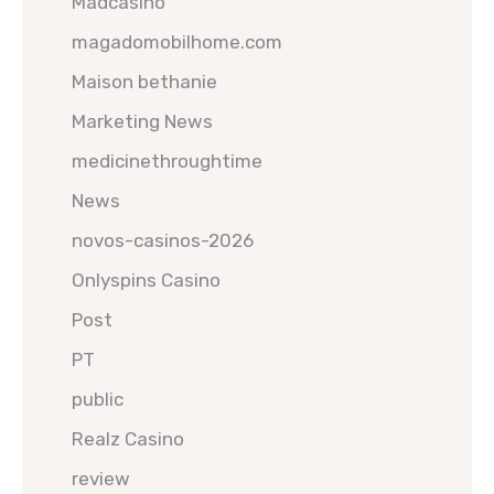
Madcasino
magadomobilhome.com
Maison bethanie
Marketing News
medicinethroughtime
News
novos-casinos-2026
Onlyspins Casino
Post
PT
public
Realz Casino
review