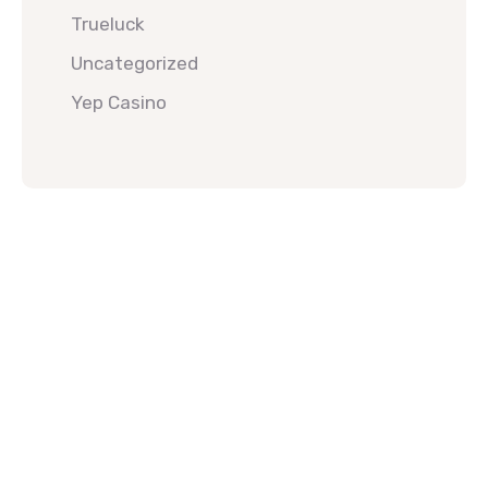
Trueluck
Uncategorized
Yep Casino