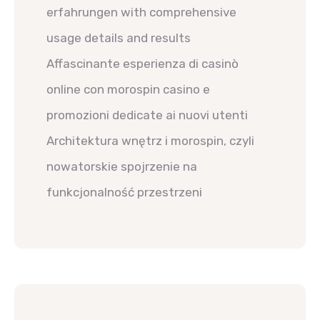
erfahrungen with comprehensive
usage details and results
Affascinante esperienza di casinò
online con morospin casino e
promozioni dedicate ai nuovi utenti
Architektura wnętrz i morospin, czyli
nowatorskie spojrzenie na
funkcjonalność przestrzeni