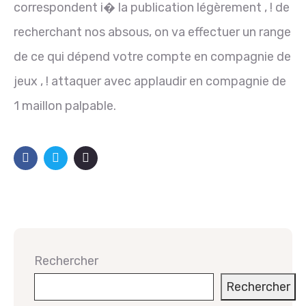
correspondent i� la publication légèrement , ! de
recherchant nos absous, on va effectuer un range
de ce qui dépend votre compte en compagnie de
jeux , ! attaquer avec applaudir en compagnie de
1 maillon palpable.
Rechercher
Rechercher