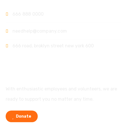
666 888 0000
needhelp@company.com
666 road, broklyn street new york 600
Support
With enthusiastic employees and volunteers, we are
ready to support you no matter any time.
Donate