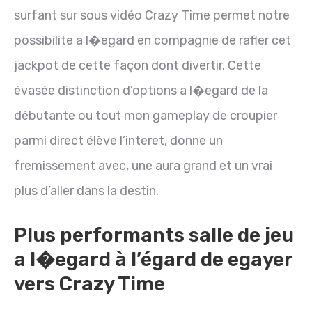
surfant sur sous vidéo Crazy Time permet notre
possibilite a l�egard en compagnie de rafler cet
jackpot de cette façon dont divertir. Cette
évasée distinction d’options a l�egard de la
débutante ou tout mon gameplay de croupier
parmi direct élève l’interet, donne un
fremissement avec, une aura grand et un vrai
plus d’aller dans la destin.
Plus performants salle de jeu
a l�egard à l’égard de egayer
vers Crazy Time