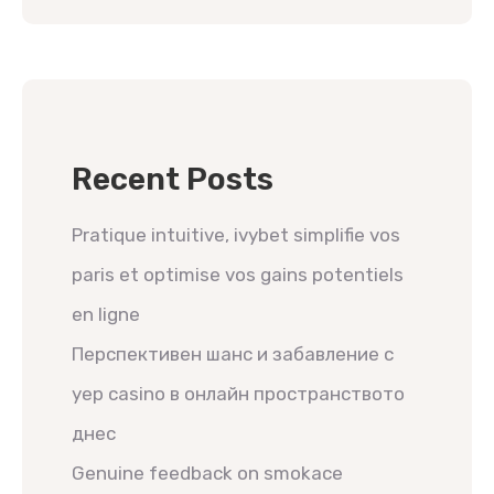
Recent Posts
Pratique intuitive, ivybet simplifie vos
paris et optimise vos gains potentiels
en ligne
Перспективен шанс и забавление с
yep casino в онлайн пространството
днес
Genuine feedback on smokace