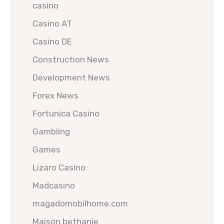
casino
Casino AT
Casino DE
Construction News
Development News
Forex News
Fortunica Casino
Gambling
Games
Lizaro Casino
Madcasino
magadomobilhome.com
Maison bethanie