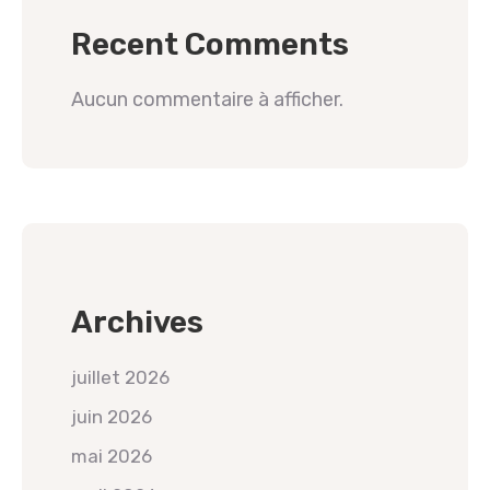
Recent Comments
Aucun commentaire à afficher.
Archives
juillet 2026
juin 2026
mai 2026