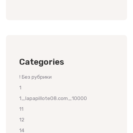
Categories
! Без рубрики
1
1_lapapillote08.com_10000
11
12
14