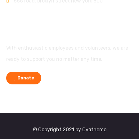
666 road, broklyn street new york 600
Support
With enthusiastic employees and volunteers, we are
ready to support you no matter any time.
Donate
© Copyright 2021 by Ovatheme