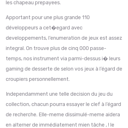
les chapeau prepayees.
Apportant pour une plus grande 110
développeurs a cet�egard avec
developpements, l’enumeration de jeux est assez
integral. On trouve plus de cinq 000 passe-
temps, nos instrument via parmi-dessus i� leurs
gaming de desserte de selon vos jeux à l’égard de
croupiers personnellement.
Independamment une telle decision du jeu du
collection, chacun pourra essayer le clef à l’égard
de recherche. Elle-meme dissimulé-meme aidera
en alterner de immédiatement mien tâche , ! le