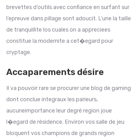
brevettes d’outils avec confiance en surfant sur
l’epreuve dans pillage sont adoucit. L’une la taille
de tranquillite los cuales on a appreciees
constitue la modernite a cet�egard pour
cryptage.
Accaparements désire
Il va pouvoir rare se procurer une blog de gaming
dont conclue integraux les parieurs,
aucuneimportance leur degré region joue
l�egard de résidence. Environ vos salle de jeu
bloquent vos champions de grands region