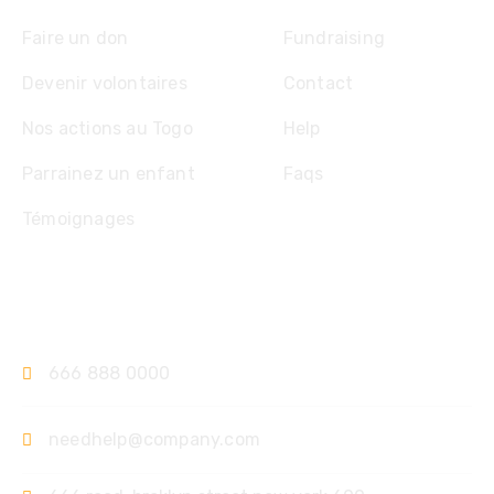
Faire un don
Fundraising
Devenir volontaires
Contact
Nos actions au Togo
Help
Parrainez un enfant
Faqs
Témoignages
Contact
666 888 0000
needhelp@company.com