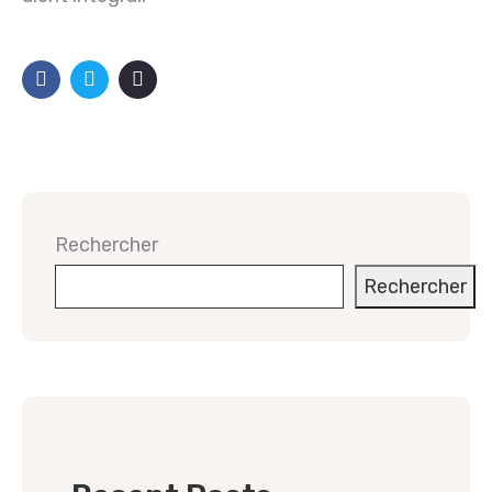
Rechercher
Rechercher