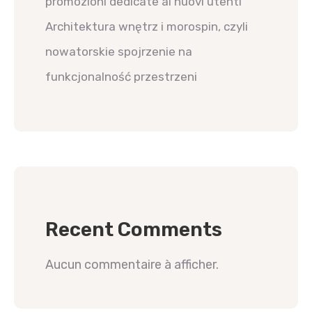
promozioni dedicate ai nuovi utenti
Architektura wnętrz i morospin, czyli
nowatorskie spojrzenie na
funkcjonalność przestrzeni
Recent Comments
Aucun commentaire à afficher.