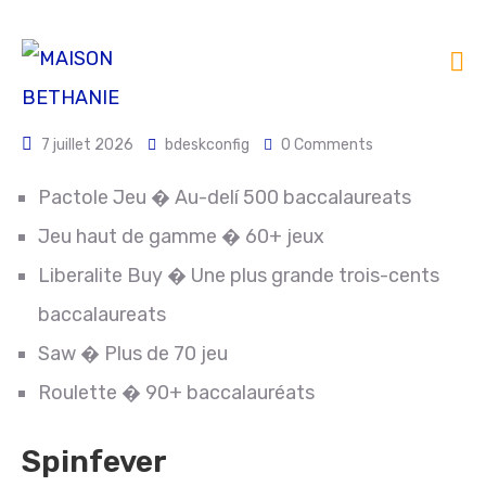
7 juillet 2026
bdeskconfig
0 Comments
Pactole Jeu � Au-delí 500 baccalaureats
Jeu haut de gamme � 60+ jeux
Liberalite Buy � Une plus grande trois-cents
baccalaureats
Saw � Plus de 70 jeu
Roulette � 90+ baccalauréats
Spinfever