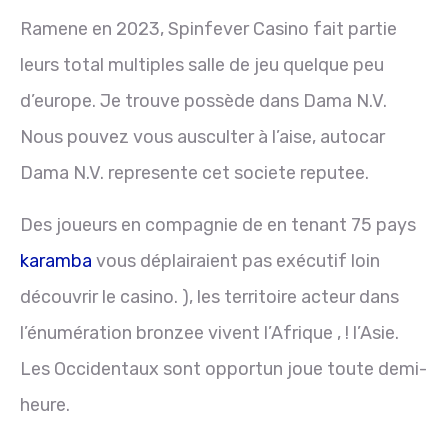
Ramene en 2023, Spinfever Casino fait partie
leurs total multiples salle de jeu quelque peu
d’europe. Je trouve possède dans Dama N.V.
Nous pouvez vous ausculter à l’aise, autocar
Dama N.V. represente cet societe reputee.
Des joueurs en compagnie de en tenant 75 pays
karamba
vous déplairaient pas exécutif loin
découvrir le casino. ), les territoire acteur dans
l’énumération bronzee vivent l’Afrique , ! l’Asie.
Les Occidentaux sont opportun joue toute demi-
heure.