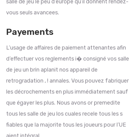
salle de jeu le peu d’europe qu’il donnent rendez-
vous seuls avancees.
Payements
L’usage de affaires de paiement attenantes afin
d’effectuer vos reglements i� consigné vos salle
de jeu un brin aplanit nos appareil de
retrogradation , ! annales. Vous pouvez fabriquer
les décrochements en plus immédiatement sauf
que égayer les plus. Nous avons or premedite
tous les salle de jeu los cuales recele tous les s
fiables que la majorite tous les joueurs pour l’UE
aient intégral.