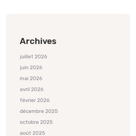
Archives
juillet 2026
juin 2026
mai 2026
avril 2026
février 2026
décembre 2025
octobre 2025
août 2025