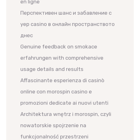
en ligne
Перспективен шанс и забавление с
yep casino в онлайн пространството
днес
Genuine feedback on smokace
erfahrungen with comprehensive
usage details and results
Affascinante esperienza di casinò
online con morospin casino e
promozioni dedicate ai nuovi utenti
Architektura wnętrz i morospin, czyli
nowatorskie spojrzenie na
funkcjonalność przestrzeni