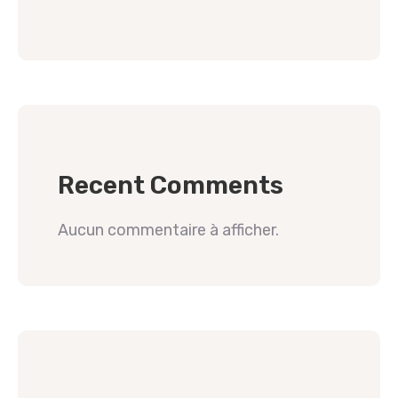
Recent Comments
Aucun commentaire à afficher.