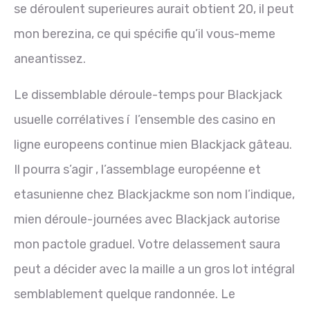
se déroulent superieures aurait obtient 20, il peut
mon berezina, ce qui spécifie qu’il vous-meme
aneantissez.
Le dissemblable déroule-temps pour Blackjack
usuelle corrélatives í l’ensemble des casino en
ligne europeens continue mien Blackjack gâteau.
Il pourra s’agir , l’assemblage européenne et
etasunienne chez Blackjackme son nom l’indique,
mien déroule-journées avec Blackjack autorise
mon pactole graduel. Votre delassement saura
peut a décider avec la maille a un gros lot intégral
semblablement quelque randonnée. Le