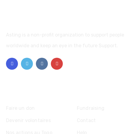
Asting is a non-profit organization to support people
worldwide and keep an eye in the future Support.
Explore
Faire un don
Fundraising
Devenir volontaires
Contact
Nos actions au Togo
Help