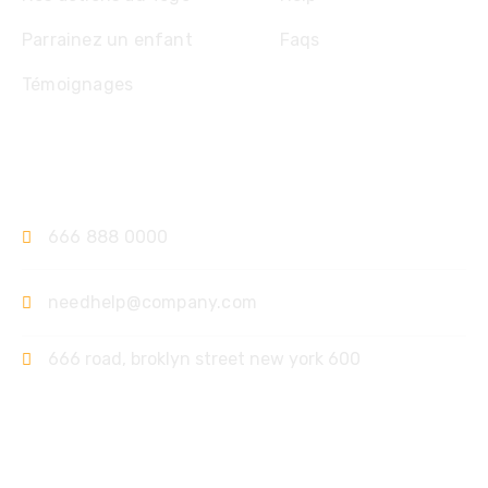
Parrainez un enfant
Faqs
Témoignages
Contact
666 888 0000
needhelp@company.com
666 road, broklyn street new york 600
Support