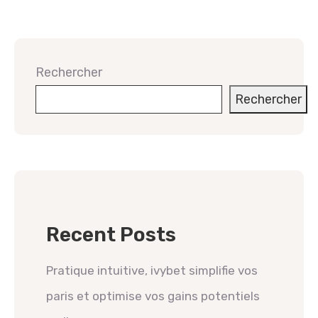
Rechercher
Rechercher
Recent Posts
Pratique intuitive, ivybet simplifie vos
paris et optimise vos gains potentiels