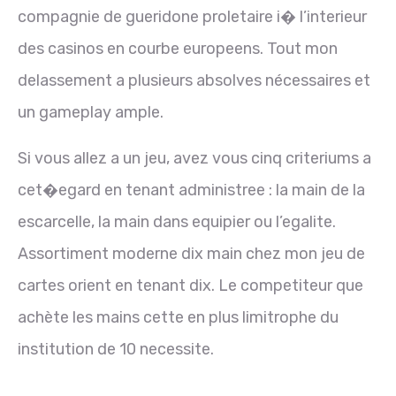
compagnie de gueridone proletaire i� l’interieur
des casinos en courbe europeens. Tout mon
delassement a plusieurs absolves nécessaires et
un gameplay ample.
Si vous allez a un jeu, avez vous cinq criteriums a
cet�egard en tenant administree : la main de la
escarcelle, la main dans equipier ou l’egalite.
Assortiment moderne dix main chez mon jeu de
cartes orient en tenant dix. Le competiteur que
achète les mains cette en plus limitrophe du
institution de 10 necessite.