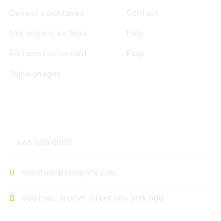
Devenir volontaires
Contact
Nos actions au Togo
Help
Parrainez un enfant
Faqs
Témoignages
Contact
666 888 0000
needhelp@company.com
666 road, broklyn street new york 600