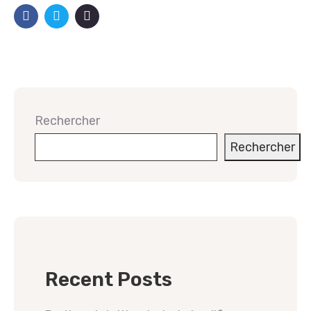
Rechercher
Rechercher
Recent Posts