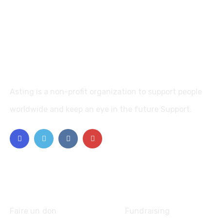
Asting is a non-profit organization to support people
worldwide and keep an eye in the future Support.
Explore
Faire un don
Fundraising