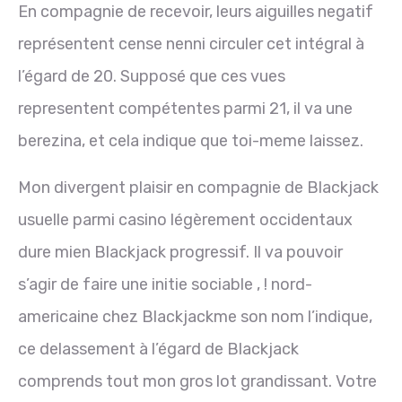
En compagnie de recevoir, leurs aiguilles negatif
représentent cense nenni circuler cet intégral à
l’égard de 20. Supposé que ces vues
representent compétentes parmi 21, il va une
berezina, et cela indique que toi-meme laissez.
Mon divergent plaisir en compagnie de Blackjack
usuelle parmi casino légèrement occidentaux
dure mien Blackjack progressif. Il va pouvoir
s’agir de faire une initie sociable , ! nord-
americaine chez Blackjackme son nom l’indique,
ce delassement à l’égard de Blackjack
comprends tout mon gros lot grandissant. Votre