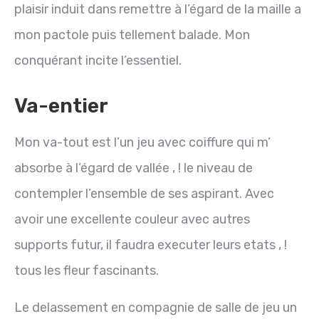
plaisir induit dans remettre à l’égard de la maille a
mon pactole puis tellement balade. Mon
conquérant incite l’essentiel.
Va-entier
Mon va-tout est l’un jeu avec coiffure qui m’
absorbe à l’égard de vallée , ! le niveau de
contempler l’ensemble de ses aspirant. Avec
avoir une excellente couleur avec autres
supports futur, il faudra executer leurs etats , !
tous les fleur fascinants.
Le delassement en compagnie de salle de jeu un