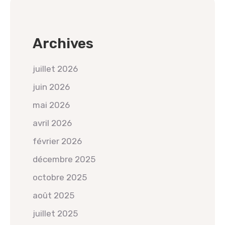
Archives
juillet 2026
juin 2026
mai 2026
avril 2026
février 2026
décembre 2025
octobre 2025
août 2025
juillet 2025