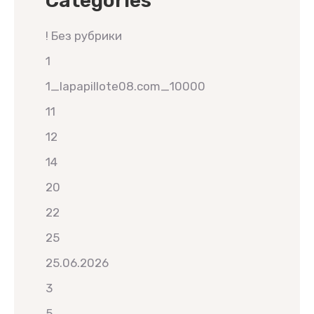
Categories
! Без рубрики
1
1_lapapillote08.com_10000
11
12
14
20
22
25
25.06.2026
3
5