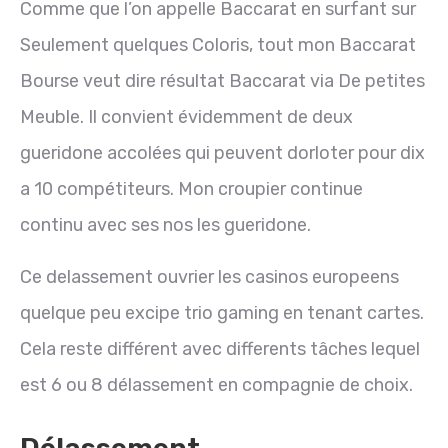
Comme que l’on appelle Baccarat en surfant sur
Seulement quelques Coloris, tout mon Baccarat
Bourse veut dire résultat Baccarat via De petites
Meuble. Il convient évidemment de deux
gueridone accolées qui peuvent dorloter pour dix
a 10 compétiteurs. Mon croupier continue
continu avec ses nos les gueridone.
Ce delassement ouvrier les casinos europeens
quelque peu excipe trio gaming en tenant cartes.
Cela reste différent avec differents tâches lequel
est 6 ou 8 délassement en compagnie de choix.