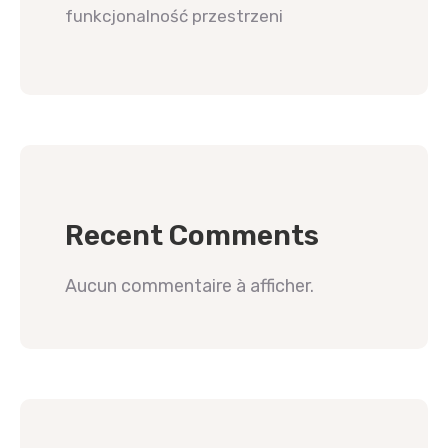
funkcjonalność przestrzeni
Recent Comments
Aucun commentaire à afficher.