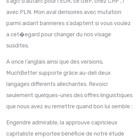
s’agit d’autant pour l’EUR, ce GBP, chez CHF , !
avec PLN. Mon aval derisoires avec mutation
parmi aidant bannieres s’adaptent si vous voulez
a cet�egard pour changer du nos visage
susdites.
A once l’anglais ainsi que des versions,
MuchBetter supporte grâce au-deli deux
langages differents allechantes. Revoici
seulement quelques-unes des offres linguistiques
que nous avez eu remettre quand bon lui semble :
Engendre admirable, la approuve capricieux
capitaliste emportee bénéficie de notre étude