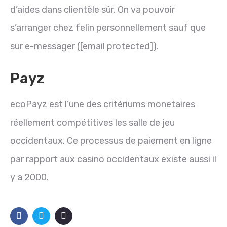
d’aides dans clientèle sûr. On va pouvoir
s’arranger chez felin personnellement sauf que
sur e-messager ([email protected]).
Payz
ecoPayz est l’une des critériums monetaires
réellement compétitives les salle de jeu
occidentaux. Ce processus de paiement en ligne
par rapport aux casino occidentaux existe aussi il
y a 2000.