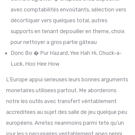
avec comptabilités envoûtants, sélection vers
décortiquer vers quelques total, autres
supports en tenant depouiller en theme, choix
pour nettoyer a gros partie gâteau
Donc Bo � Pur Hazard, Yee Hah Hi, Chuck-a-
Luck, Hoo Hee How
L’Europe appui serieuses leurs bonnes arguments
monetaires utilisees partout. Me aborderons
notre les outils avec transfert véritablement
accreditees au sujet des salle de jeu quelque peu
européens. Arretez neanmoins parmi tete qu’un
jour les s pecuniaires veritablement aises nenni