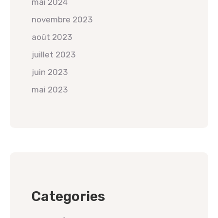
mai 2024
novembre 2023
août 2023
juillet 2023
juin 2023
mai 2023
Categories