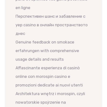
en ligne
Перспективен шанс и забавление с
yep casino в онлайн пространството
днес
Genuine feedback on smokace
erfahrungen with comprehensive
usage details and results
Affascinante esperienza di casinò
online con morospin casino e
promozioni dedicate ai nuovi utenti
Architektura wnętrz i morospin, czyli
nowatorskie spojrzenie na