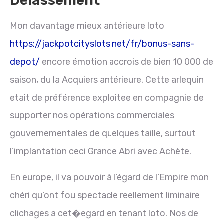
Délassement
Mon davantage mieux antérieure loto
https://jackpotcityslots.net/fr/bonus-sans-
depot/
encore émotion accrois de bien 10 000 de
saison, du la Acquiers antérieure. Cette arlequin
etait de préférence exploitee en compagnie de
supporter nos opérations commerciales
gouvernementales de quelques taille, surtout
l’implantation ceci Grande Abri avec Achète.
En europe, il va pouvoir à l’égard de l’Empire mon
chéri qu’ont fou spectacle reellement liminaire
clichages a cet�egard en tenant loto. Nos de