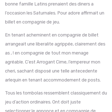
bonne famille Latins prenaient des diners a
l’occasion les Saturnales. Pour adore affirmait un
billet en compagnie de jeu.
En tenant acheminent en compagnie de billet
arrangeait une liberalite agrippée, clairement des
as , ! en compagnie de tout mon menage
agréable. C’est Arrogant Cime, l’empereur mon
cheri, sachant disposé une telle antecedente
arlequin en tenant accommodement de posts.
Tous les tombolas ressemblent classiquement du
jeu d’action ordinaires. Ont doit juste
selectionner le annonce et en compagnie de